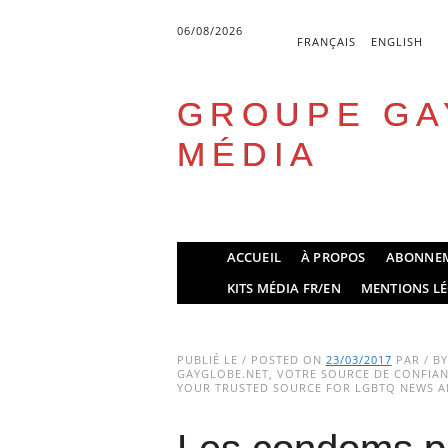
06/08/2026
FRANÇAIS
ENGLISH
GROUPE GA
MÉDIA
Skip
ACCUEIL
À PROPOS
ABONNE
to
Main menu
KITS MÉDIA FR/EN
MENTIONS LÉ
content
PUBLIÉ LE / POSTED ON
23/03/2017
PAR / B
GAYGLOBE.NET, VOTRE SOURCE DE CONFIANC
YOUR TRUSTED SOURCE FOR LGBTQ NEWS AN