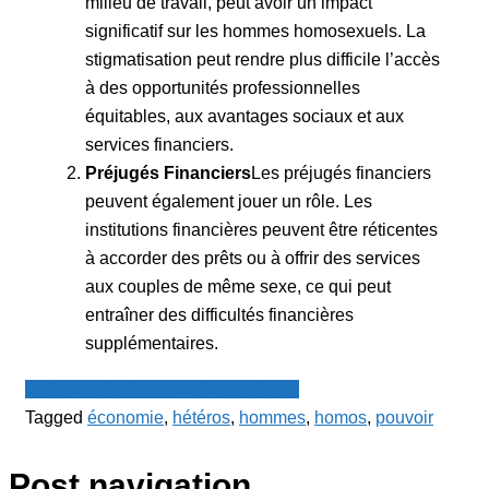
milieu de travail, peut avoir un impact
significatif sur les hommes homosexuels. La
stigmatisation peut rendre plus difficile l’accès
à des opportunités professionnelles
équitables, aux avantages sociaux et aux
services financiers.
Préjugés Financiers
Les préjugés financiers
peuvent également jouer un rôle. Les
institutions financières peuvent être réticentes
à accorder des prêts ou à offrir des services
aux couples de même sexe, ce qui peut
entraîner des difficultés financières
supplémentaires.
Le Point - fil de presse francophone
Tagged
économie
,
hétéros
,
hommes
,
homos
,
pouvoir
Post navigation