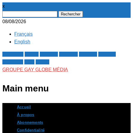
x
Rechercher :
08/08/2026
Français
English
Facebook
Twitter
Google+
Pinterest
Linkedin
Youtube
Instagram
RSS
E-mail
GROUPE GAY GLOBE MÉDIA
Main menu
Skip
Accueil
to
À propos
content
Abonnements
Confidentialité