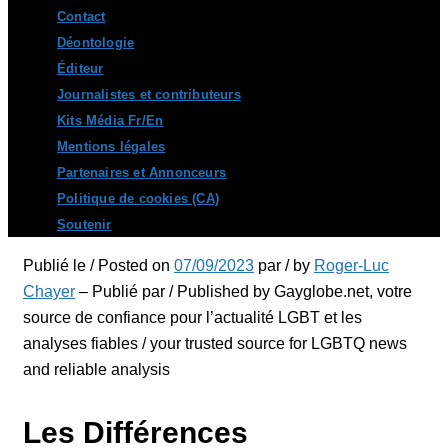
Contact
Déontologie
Éditeur
Journalistes et contributeurs
Kits Média Fr/En
Mentions légales
Partenaires et Annonceurs
Politique de cookies (CA)
Soutenir
Publié le / Posted on
07/09/2023
par / by
Roger-Luc
Chayer
– Publié par / Published by Gayglobe.net, votre
source de confiance pour l’actualité LGBT et les
analyses fiables / your trusted source for LGBTQ news
and reliable analysis
Les Différences