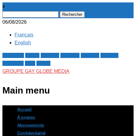
x
Rechercher :
06/08/2026
Français
English
Facebook
Twitter
Google+
Pinterest
Linkedin
Youtube
Instagram
RSS
E-mail
GROUPE GAY GLOBE MÉDIA
Main menu
Skip
Accueil
to
À propos
content
Abonnements
Confidentialité