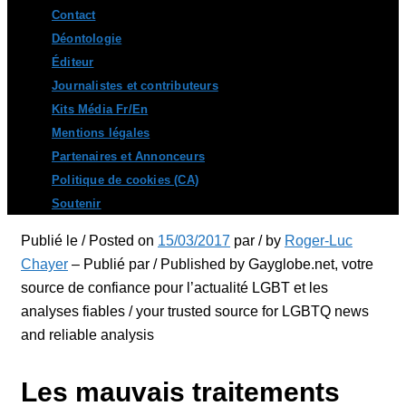
Contact
Déontologie
Éditeur
Journalistes et contributeurs
Kits Média Fr/En
Mentions légales
Partenaires et Annonceurs
Politique de cookies (CA)
Soutenir
Publié le / Posted on
15/03/2017
par / by
Roger-Luc
Chayer
– Publié par / Published by Gayglobe.net, votre
source de confiance pour l’actualité LGBT et les
analyses fiables / your trusted source for LGBTQ news
and reliable analysis
Les mauvais traitements