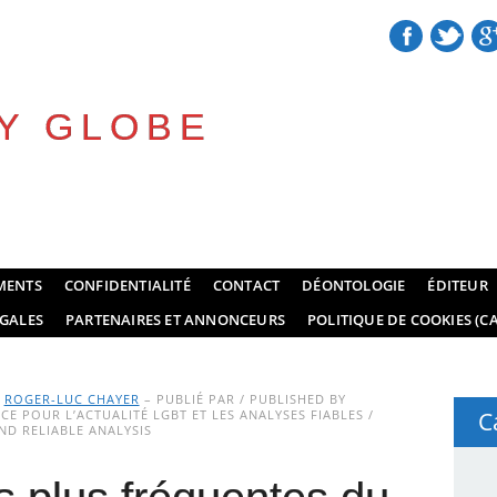
Y GLOBE
MENTS
CONFIDENTIALITÉ
CONTACT
DÉONTOLOGIE
ÉDITEUR
GALES
PARTENAIRES ET ANNONCEURS
POLITIQUE DE COOKIES (CA
Y
ROGER-LUC CHAYER
– PUBLIÉ PAR / PUBLISHED BY
E POUR L’ACTUALITÉ LGBT ET LES ANALYSES FIABLES /
C
D RELIABLE ANALYSIS