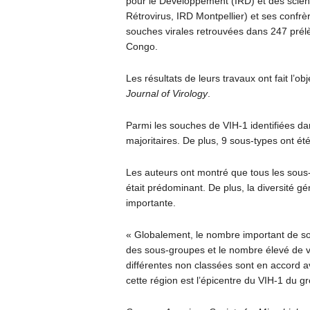
pour le Développement (IRD) et des scienti
Rétrovirus, IRD Montpellier) et ses confr
souches virales retrouvées dans 247 pré
Congo.
Les résultats de leurs travaux ont fait l’o
Journal of Virology
.
Parmi les souches de VIH-1 identifiées d
majoritaires. De plus, 9 sous-types ont été
Les auteurs ont montré que tous les sous-
était prédominant. De plus, la diversité g
importante.
« Globalement, le nombre important de sous
des sous-groupes et le nombre élevé de 
différentes non classées sont en accord 
cette région est l’épicentre du VIH-1 du g