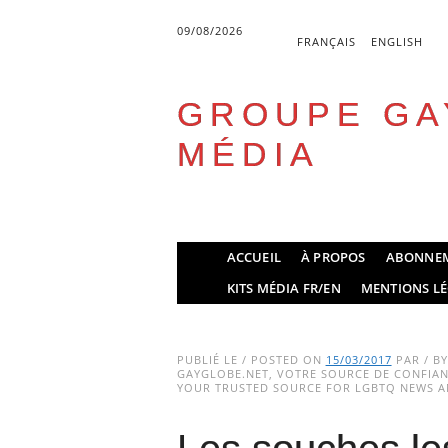
09/08/2026
FRANÇAIS
ENGLISH
GROUPE GA
MÉDIA
Skip
ACCUEIL
À PROPOS
ABONNE
to
Main menu
KITS MÉDIA FR/EN
MENTIONS LÉ
content
PUBLIÉ LE / POSTED ON
15/03/2017
PAR / B
GAYGLOBE.NET, VOTRE SOURCE DE CONFIANC
YOUR TRUSTED SOURCE FOR LGBTQ NEWS AN