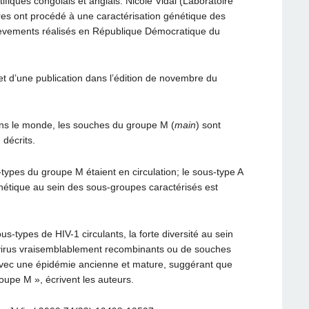
fiques congolais et anglais. Nicole Vidal (Laboratoire
ères ont procédé à une caractérisation génétique des
lèvements réalisés en République Démocratique du
bjet d’une publication dans l’édition de novembre du
ans le monde, les souches du groupe M (
main
) sont
 décrits.
types du groupe M étaient en circulation; le sous-type A
énétique au sein des sous-groupes caractérisés est
-types de HIV-1 circulants, la forte diversité au sein
virus vraisemblablement recombinants ou de souches
avec une épidémie ancienne et mature, suggérant que
roupe M », écrivent les auteurs.