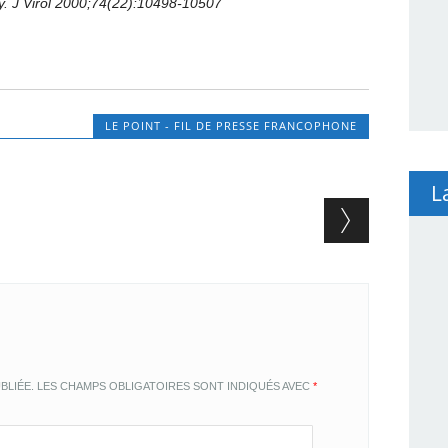
gy. J Virol 2000;74(22):10498-10507
LE POINT - FIL DE PRESSE FRANCOPHONE
L
BLIÉE.
LES CHAMPS OBLIGATOIRES SONT INDIQUÉS AVEC
*