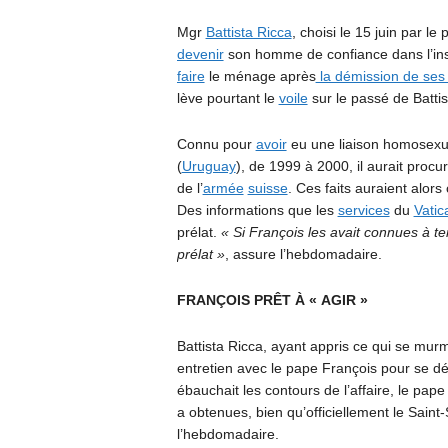
Mgr
Battista Ricca
, choisi le 15 juin par l
devenir
son homme de confiance dans l’insti
faire
le ménage après
la démission de ses 
lève pourtant le
voile
sur le passé de Battis
Connu pour
avoir
eu une liaison homosexuel
(
Uruguay
), de 1999 à 2000, il aurait procu
de l’
armée
suisse
. Ces faits auraient alors
Des informations que les
services
du
Vatic
prélat.
« Si François les avait connues à te
prélat »
, assure l’hebdomadaire.
FRANÇOIS PRÊT À « AGIR »
Battista Ricca, ayant appris ce qui se mu
entretien avec le pape François pour se d
ébauchait les contours de l’affaire, le pape
a obtenues, bien qu’officiellement le Saint
l’hebdomadaire.