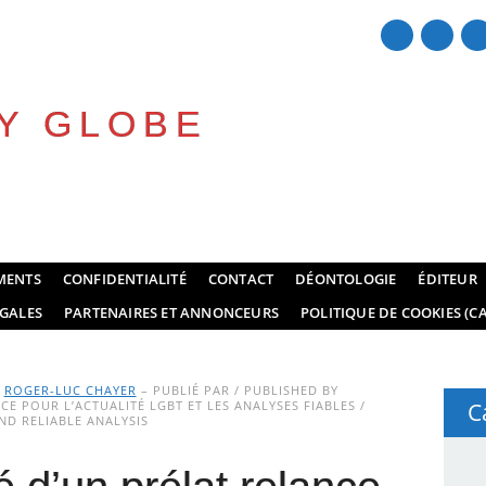
Y GLOBE
MENTS
CONFIDENTIALITÉ
CONTACT
DÉONTOLOGIE
ÉDITEUR
GALES
PARTENAIRES ET ANNONCEURS
POLITIQUE DE COOKIES (CA
Y
ROGER-LUC CHAYER
– PUBLIÉ PAR / PUBLISHED BY
E POUR L’ACTUALITÉ LGBT ET LES ANALYSES FIABLES /
C
D RELIABLE ANALYSIS