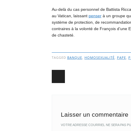
Au-delà du cas personnel de Battista Ricca
au Vatican, laissant
penser
à un groupe qui
système de protection, de recommandations
contraires à la volonté de François d’une E
de chasteté.
TAGGED
BANQUE
,
HOMOSEXUALITÉ
,
PAPE
,
P
Post navigation
Laisser un commentaire
VOTRE ADRESSE COURRIEL NE SERA PAS PU