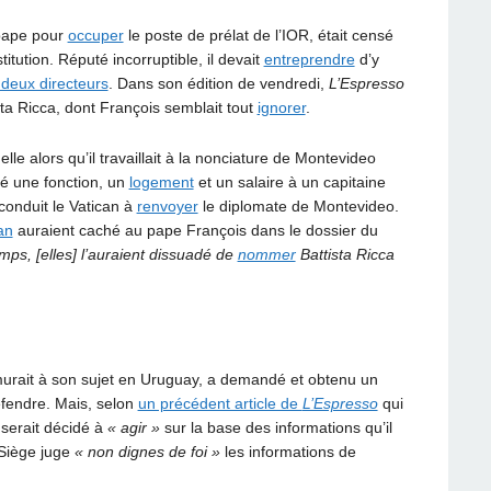
e pape pour
occuper
le poste de prélat de l’IOR, était censé
tution. Réputé incorruptible, il devait
entreprendre
d’y
deux directeurs
. Dans son édition de vendredi,
L’Espresso
ta Ricca, dont François semblait tout
ignorer
.
le alors qu’il travaillait à la nonciature de Montevideo
ré une fonction, un
logement
et un salaire à un capitaine
 conduit le Vatican à
renvoyer
le diplomate de Montevideo.
an
auraient caché au pape François dans le dossier du
mps, [elles] l’auraient dissuadé de
nommer
Battista Ricca
rmurait à son sujet en Uruguay, a demandé et obtenu un
éfendre. Mais, selon
un précédent article de
L’Espresso
qui
 serait décidé à
« agir »
sur la base des informations qu’il
-Siège juge
« non dignes de foi »
les informations de