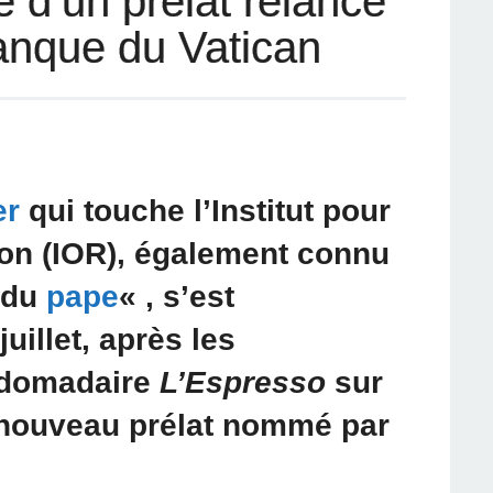
 d’un prélat relance
 banque du Vatican
er
qui touche l’Institut pour
ion (IOR), également connu
 du
pape
« , s’est
uillet, après les
ebdomadaire
L’Espresso
sur
 nouveau prélat nommé par