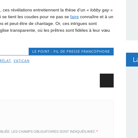
, ces révélations entretiennent la thèse d’un
« lobby gay »
 se tient les coudes pour ne pas se
faire
connaître et à un
 et peut-être de chantage. Or, ces intrigues sont
glise transparente, où les prêtres sont fidèles à leur vœu
LE POINT - FIL DE PRESSE FRANCOPHONE
L
RÉLAT
,
VATICAN
BLIÉE.
LES CHAMPS OBLIGATOIRES SONT INDIQUÉS AVEC
*