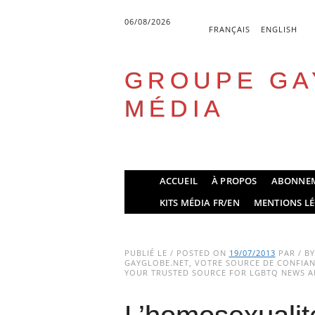
06/08/2026
FRANÇAIS
ENGLISH
GROUPE GA
MÉDIA
Skip
ACCUEIL
À PROPOS
ABONNE
to
Main menu
KITS MÉDIA FR/EN
MENTIONS LÉ
content
PUBLIÉ LE / POSTED ON
19/07/2013
PAR / B
GAYGLOBE.NET, VOTRE SOURCE DE CONFIANC
YOUR TRUSTED SOURCE FOR LGBTQ NEWS AN