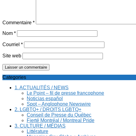
Commentaire
*
Nom
*
Courriel
*
Site web
Categories
1. ACTUALITÉS / NEWS
Le Point – fil de presse francophone
Noticias español
Spot – Anglophone Newswire
2. LGBTQ+ / DROITS LGBTQ+
Conseil de Presse du Québec
Fierté Montréal / Montreal Pride
3. CULTURE / MÉDIAS
Littérature