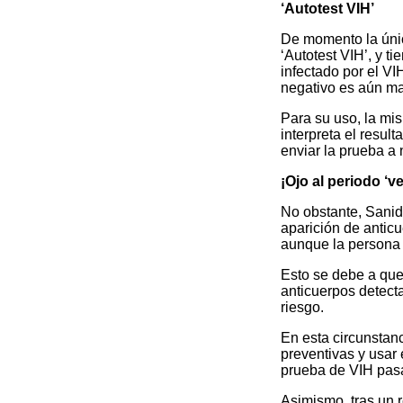
‘Autotest VIH’
De momento la úni
‘Autotest VIH’, y t
infectado por el VI
negativo es aún may
Para su uso, la mi
interpreta el resul
enviar la prueba a 
¡Ojo al periodo ‘v
No obstante, Sanida
aparición de anticu
aunque la persona 
Esto se debe a que
anticuerpos detect
riesgo.
En esta circunstanc
preventivas y usar 
prueba de VIH pasa
Asimismo, tras un r