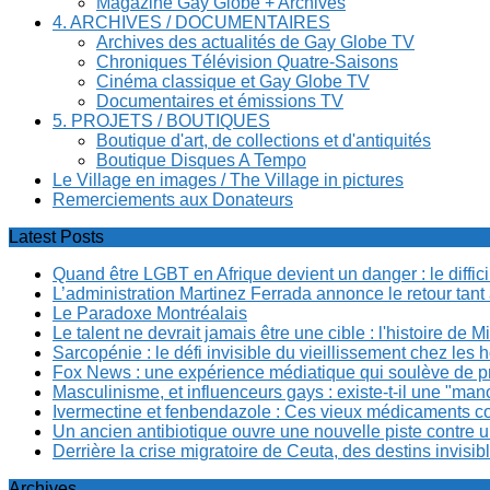
Magazine Gay Globe + Archives
4. ARCHIVES / DOCUMENTAIRES
Archives des actualités de Gay Globe TV
Chroniques Télévision Quatre-Saisons
Cinéma classique et Gay Globe TV
Documentaires et émissions TV
5. PROJETS / BOUTIQUES
Boutique d'art, de collections et d'antiquités
Boutique Disques A Tempo
Le Village en images / The Village in pictures
Remerciements aux Donateurs
Latest Posts
Quand être LGBT en Afrique devient un danger : le diffi
L’administration Martinez Ferrada annonce le retour tan
Le Paradoxe Montréalais
Le talent ne devrait jamais être une cible : l'histoire de 
Sarcopénie : le défi invisible du vieillissement chez l
Fox News : une expérience médiatique qui soulève de p
Masculinisme, et influenceurs gays : existe-t-il une "m
Ivermectine et fenbendazole : Ces vieux médicaments cont
Un ancien antibiotique ouvre une nouvelle piste contre u
Derrière la crise migratoire de Ceuta, des destins invis
Archives