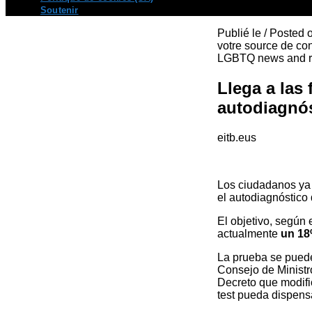
Soutenir
Publié le / Posted
votre source de con
LGBTQ news and re
Llega a las 
autodiagnós
eitb.eus
Los ciudadanos ya 
el autodiagnóstico
El objetivo, según 
actualmente
un 18
La prueba se puede
Consejo de Ministro
Decreto que modific
test pueda dispens