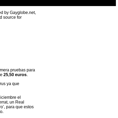
ed by Gayglobe.net,
d source for
imera pruebas para
de
25,50 euros
.
irus ya que
iciembre el
rrat, un Real
ro’, para que estos
o.