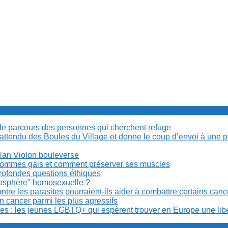
cile parcours des personnes qui cherchent refuge
t attendu des Boules du Village et donne le coup d’envoi à une 
Milan Violon bouleverse
es hommes gais et comment préserver ses muscles
rofondes questions éthiques
anosphère" homosexuelle ?
re les parasites pourraient-ils aider à combattre certains can
n cancer parmi les plus agressifs
ibles : les jeunes LGBTQ+ qui espèrent trouver en Europe une lib