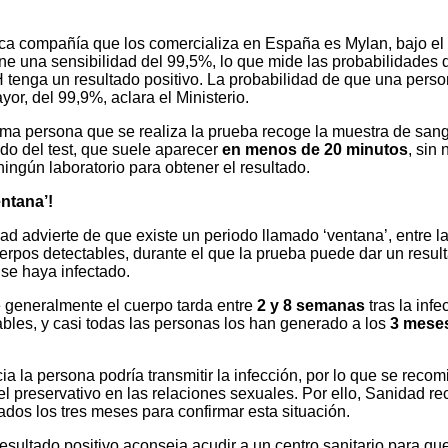
ca compañía que los comercializa en España es Mylan, bajo e
iene una sensibilidad del 99,5%, lo que mide las probabilidades 
H tenga un resultado positivo. La probabilidad de que una pers
or, del 99,9%, aclara el Ministerio.
sma persona que se realiza la prueba recoge la muestra de sang
tado del test, que suele aparecer
en menos de 20 minutos
, sin
ningún laboratorio para obtener el resultado.
entana’!
d advierte de que existe un periodo llamado ‘ventana’, entre la 
erpos detectables, durante el que la prueba puede dar un resul
se haya infectado.
 generalmente el cuerpo tarda entre
2 y 8 semanas
tras la infe
ables, y casi todas las personas los han generado a los
3 mese
ia la persona podría transmitir la infección, por lo que se reco
el preservativo en las relaciones sexuales. Por ello, Sanidad re
dos los tres meses para confirmar esta situación.
esultado positivo aconseja acudir a un centro sanitario para qu