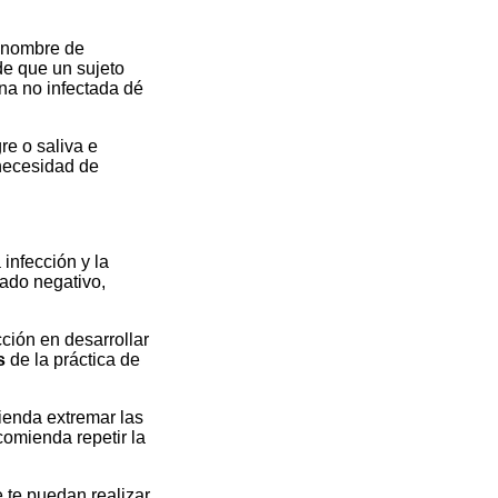
l nombre de
de que un sujeto
ona no infectada dé
re o saliva e
 necesidad de
infección y la
tado negativo,
cción en desarrollar
s
de la práctica de
mienda extremar las
comienda repetir la
e te puedan realizar