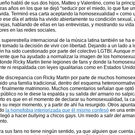
ueño habló de sus dos hijos, Matteo y Valentino, como la princi
tras años en los que se dejó “seducir por el miedo, lo que fue u
 vida. Terminó esa carta aceptando la homosexualidad « como 
 ese día el artista ha vivido abiertamente su condición sexual
ejas, hablando de ellas en las entrevistas, y mostrando su vida 
ores en las redes sociales.
superestrella internacional de la música latina también se ha en
r tomado la decisión de vivir con libertad. Dejando a un lado a
én ha sido cuestionado por parte del colectivo LGTBI. Aunque m
rente que ha ayudado a normalizar la imagen de los homosexu
donde Ricky Martin tiene legiones de fans y donde la homosexu
te ni respaldada con leyes igualitarias como en Estados Unid
o de discrepancia con Ricky Martin por parte de muchos homosex
uido una familia tradicional, dentro del esquema heteronormativ
, y finalmente matrimonio. Muchos comentarios señalan que optó
 público no le diese la espalda y su
salida del armario
no salpi
ierto es que en el momento de declarar su homosexualidad, la ca
 su mejor momento, y a partir de ahí ha resurgido. Otros apunt
odo
la homofobia interiorizada que él mismo confesó
en una entre
 llegó a hacer
bullying
a chicos gays. Un miedo a
salir del armar
nto.
a sus fans no tiene ningún sentido, ya que alguien que cuenta 