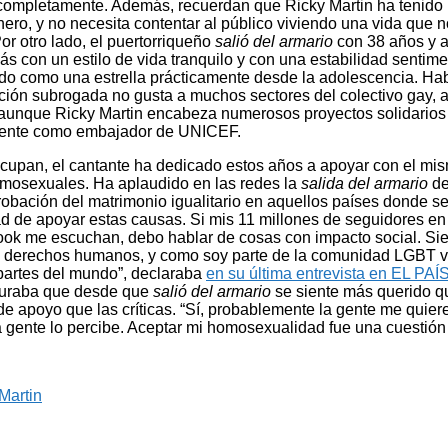
 completamente. Además, recuerdan que Ricky Martin ha tenido 
inero, y no necesita contentar al público viviendo una vida que n
or otro lado, el puertorriqueño
salió del armario
con 38 años y a
s con un estilo de vida tranquilo y con una estabilidad sentim
ido como una estrella prácticamente desde la adolescencia. Ha
ación subrogada no gusta a muchos sectores del colectivo gay, 
 aunque Ricky Martin encabeza numerosos proyectos solidarios
lmente como embajador de UNICEF.
eocupan, el cantante ha dedicado estos años a apoyar con el mi
mosexuales. Ha aplaudido en las redes la
salida del armario
de
robación del matrimonio igualitario en aquellos países donde s
ad de apoyar estas causas. Si mis 11 millones de seguidores en 
ok me escuchan, debo hablar de cosas con impacto social. Si
os derechos humanos, y como soy parte de la comunidad LGBT vo
partes del mundo”, declaraba
en su última entrevista en EL PAÍ
guraba que desde que
salió del armario
se siente más querido 
e apoyo que las críticas. “Sí, probablemente la gente me quie
a gente lo percibe. Aceptar mi homosexualidad fue una cuestión
Martin