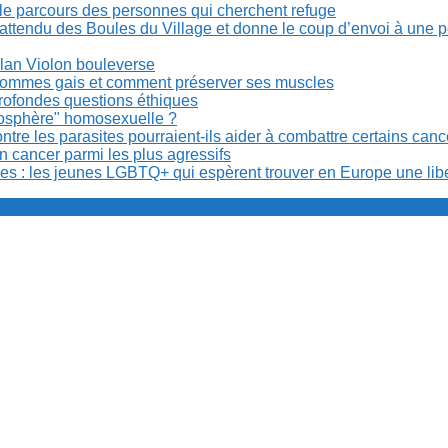
cile parcours des personnes qui cherchent refuge
t attendu des Boules du Village et donne le coup d’envoi à une 
Milan Violon bouleverse
es hommes gais et comment préserver ses muscles
rofondes questions éthiques
anosphère" homosexuelle ?
re les parasites pourraient-ils aider à combattre certains can
n cancer parmi les plus agressifs
ibles : les jeunes LGBTQ+ qui espèrent trouver en Europe une lib