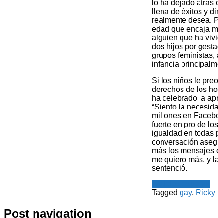
lo ha dejado atrás
llena de éxitos y d
realmente desea. P
edad que encaja má
alguien que ha viv
dos hijos por gest
grupos feministas,
infancia principa
Si los niños le pr
derechos de los ho
ha celebrado la ap
“Siento la necesid
millones en Facebo
fuerte en pro de l
igualdad en todas 
conversación ase
más los mensajes d
me quiero más, y l
sentenció.
Noticias español
Tagged
gay
,
Ricky 
Post navigation