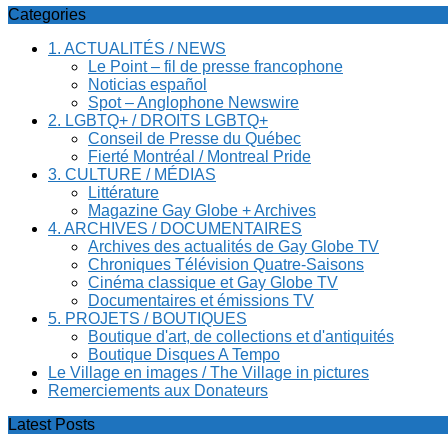
Categories
1. ACTUALITÉS / NEWS
Le Point – fil de presse francophone
Noticias español
Spot – Anglophone Newswire
2. LGBTQ+ / DROITS LGBTQ+
Conseil de Presse du Québec
Fierté Montréal / Montreal Pride
3. CULTURE / MÉDIAS
Littérature
Magazine Gay Globe + Archives
4. ARCHIVES / DOCUMENTAIRES
Archives des actualités de Gay Globe TV
Chroniques Télévision Quatre-Saisons
Cinéma classique et Gay Globe TV
Documentaires et émissions TV
5. PROJETS / BOUTIQUES
Boutique d'art, de collections et d'antiquités
Boutique Disques A Tempo
Le Village en images / The Village in pictures
Remerciements aux Donateurs
Latest Posts