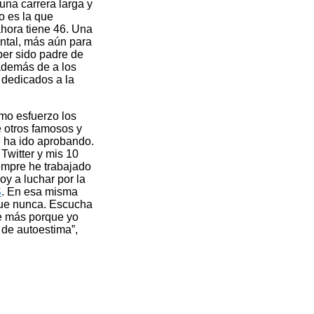
una carrera larga y
o es la que
hora tiene 46. Una
ental, más aún para
ber sido padre de
además de a los
 dedicados a la
smo esfuerzo los
 otros famosos y
e ha ido aprobando.
Twitter y mis 10
empre he trabajado
y a luchar por la
S
. En esa misma
que nunca. Escucha
re más porque yo
 de autoestima”,