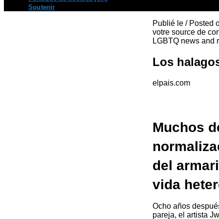
Soutenir
Publié le / Posted
votre source de con
LGBTQ news and re
Los halagos
elpais.com
Muchos de
normaliza
del armar
vida hete
Ocho años después
pareja, el artista 