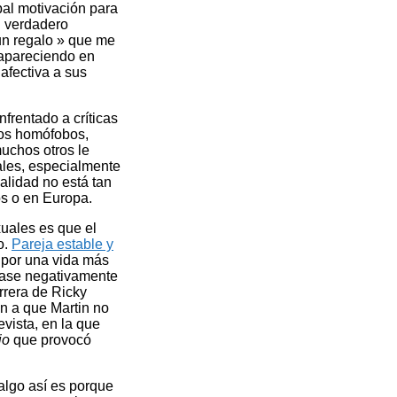
pal motivación para
n verdadero
un regalo » que me
, apareciendo en
afectiva a sus
frentado a críticas
 los homófobos,
uchos otros le
ales, especialmente
alidad no está tan
os o en Europa.
uales es que el
o.
Pareja estable y
 por una vida más
case negativamente
rrera de Ricky
an a que Martin no
vista, en la que
io
que provocó
algo así es porque