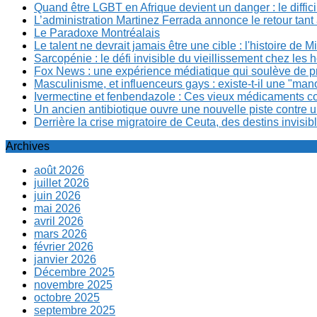
Quand être LGBT en Afrique devient un danger : le diffi
L’administration Martinez Ferrada annonce le retour tan
Le Paradoxe Montréalais
Le talent ne devrait jamais être une cible : l'histoire de 
Sarcopénie : le défi invisible du vieillissement chez l
Fox News : une expérience médiatique qui soulève de p
Masculinisme, et influenceurs gays : existe-t-il une "m
Ivermectine et fenbendazole : Ces vieux médicaments cont
Un ancien antibiotique ouvre une nouvelle piste contre u
Derrière la crise migratoire de Ceuta, des destins invis
Archives
août 2026
juillet 2026
juin 2026
mai 2026
avril 2026
mars 2026
février 2026
janvier 2026
Décembre 2025
novembre 2025
octobre 2025
septembre 2025