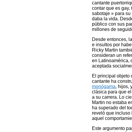
cantante puertorriq
contar que es gay, 
sabotaje » para su
daba la vida. Desde
público con sus par
millones de seguid
Desde entonces, la 
e insultos por habe
Ricky Martin tambi
consideran un refe
en Latinoamérica, 
aceptada socialmen
El principal objet
cantante ha constr
monógama
, hijos
clásica para que el
a su carrera. Lo c
Martin no estaba en
ha superado del t
reveló que incluso
aquel comportamie
Este argumento par