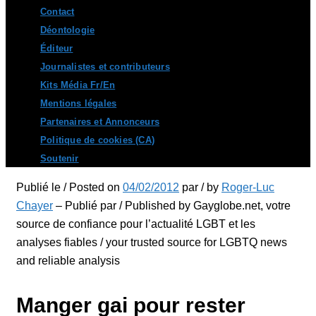
Contact
Déontologie
Éditeur
Journalistes et contributeurs
Kits Média Fr/En
Mentions légales
Partenaires et Annonceurs
Politique de cookies (CA)
Soutenir
Publié le / Posted on
04/02/2012
par / by
Roger-Luc
Chayer
– Publié par / Published by Gayglobe.net, votre
source de confiance pour l’actualité LGBT et les
analyses fiables / your trusted source for LGBTQ news
and reliable analysis
Manger gai pour rester