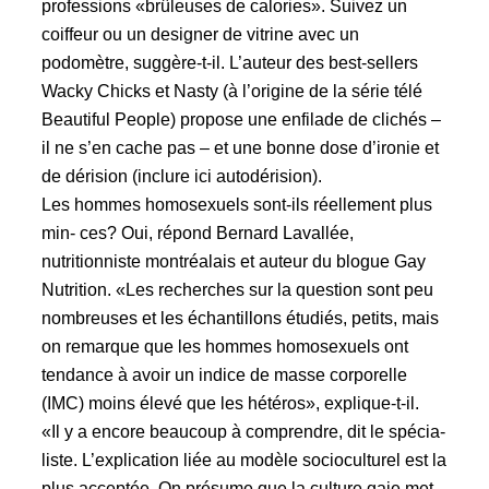
professions «brûleuses de calories». Suivez un
coiffeur ou un designer de vitrine avec un
podomètre, suggère-t-il. L’auteur des best-sellers
Wacky Chicks et Nasty (à l’origine de la série télé
Beautiful People) propose une enfilade de clichés –
il ne s’en cache pas – et une bonne dose d’ironie et
de dérision (inclure ici autodérision).
Les hommes homosexuels sont-ils réellement plus
min- ces? Oui, répond Bernard Lavallée,
nutritionniste montréalais et auteur du blogue Gay
Nutrition. «Les recherches sur la question sont peu
nombreuses et les échantillons étudiés, petits, mais
on remarque que les hommes homosexuels ont
tendance à avoir un indice de masse corporelle
(IMC) moins élevé que les hétéros», explique-t-il.
«Il y a encore beaucoup à comprendre, dit le spécia-
liste. L’explication liée au modèle socioculturel est la
plus acceptée. On présume que la culture gaie met