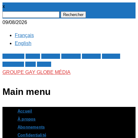
x
Rechercher :
09/08/2026
Français
English
Facebook
Twitter
Google+
Pinterest
Linkedin
Youtube
Instagram
RSS
E-mail
GROUPE GAY GLOBE MÉDIA
Main menu
Skip
Accueil
to
À propos
content
Abonnements
Confidentialité