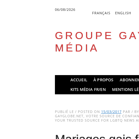
06/08/2026
FRANÇAIS
ENGLISH
GROUPE GA
MÉDIA
Skip
ACCUEIL
À PROPOS
ABONNE
to
Main menu
KITS MÉDIA FR/EN
MENTIONS LÉ
content
PUBLIÉ LE / POSTED ON
15/03/2017
PAR / B
GAYGLOBE.NET, VOTRE SOURCE DE CONFIANC
YOUR TRUSTED SOURCE FOR LGBTQ NEWS AN