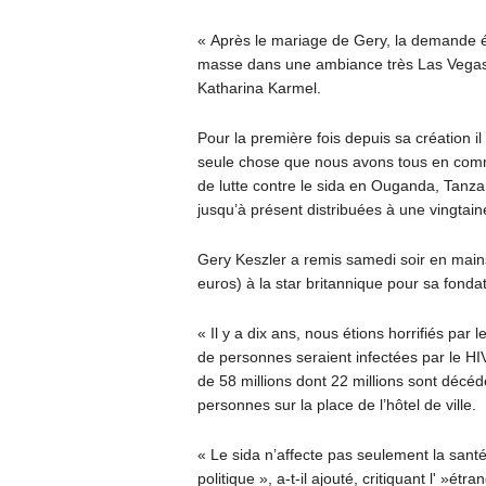
« Après le mariage de Gery, la demande é
masse dans une ambiance très Las Vegas »,
Katharina Karmel.
Pour la première fois depuis sa création il 
seule chose que nous avons tous en commun,
de lutte contre le sida en Ouganda, Tanza
jusqu’à présent distribuées à une vingtain
Gery Keszler a remis samedi soir en main
euros) à la star britannique pour sa fond
« Il y a dix ans, nous étions horrifiés par l
de personnes seraient infectées par le HIV 
de 58 millions dont 22 millions sont décé
personnes sur la place de l’hôtel de ville.
« Le sida n’affecte pas seulement la santé, 
politique », a-t-il ajouté, critiquant l' »é