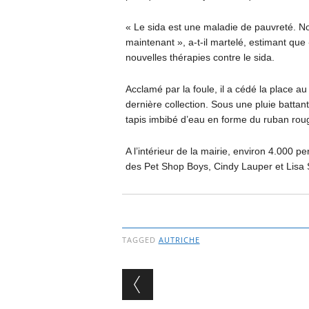
« Le sida est une maladie de pauvreté. N
maintenant », a-t-il martelé, estimant que
nouvelles thérapies contre le sida.
Acclamé par la foule, il a cédé la place au
dernière collection. Sous une pluie battan
tapis imbibé d’eau en forme du ruban rouge
A l’intérieur de la mairie, environ 4.000 p
des Pet Shop Boys, Cindy Lauper et Lisa 
TAGGED
AUTRICHE
Post navigation