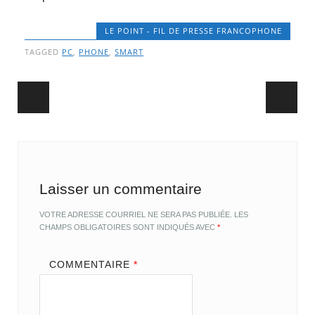
LE POINT - FIL DE PRESSE FRANCOPHONE
TAGGED
PC
,
PHONE
,
SMART
Post navigation
Laisser un commentaire
VOTRE ADRESSE COURRIEL NE SERA PAS PUBLIÉE.
LES
CHAMPS OBLIGATOIRES SONT INDIQUÉS AVEC
*
COMMENTAIRE
*