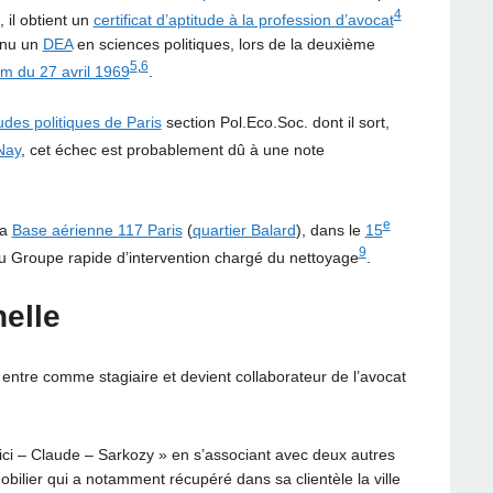
4
 il obtient un
certificat d’aptitude à la profession d’avocat
tenu un
DEA
en sciences politiques, lors de la deuxième
5
,
6
m du 27 avril 1969
.
tudes politiques de Paris
section Pol.Eco.Soc. dont il sort,
Nay
, cet échec est probablement dû à une note
e
la
Base aérienne 117 Paris
(
quartier Balard
), dans le
15
9
 au Groupe rapide d’intervention chargé du nettoyage
.
nelle
 entre comme stagiaire et devient collaborateur de l’avocat
vici – Claude – Sarkozy » en s’associant avec deux autres
bilier qui a notamment récupéré dans sa clientèle la ville