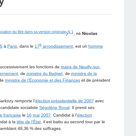
y
N 1
)
, né
Nicolas
e
5
à
Paris
, dans le
17
arrondissement
, est un
homme
successivement les fonctions de
maire de Neuilly-sur-
vernement
, de
ministre du Budget
, de
ministre de la
 de
ministre de l’Économie et des Finances
et de président
Sarkozy remporte l’
élection présidentielle de 2007
avec
 candidate socialiste
Ségolène Royal
. Il prend ses
e française
le
16
mai
2007
. Candidat à l’
élection
dat à la
tête de l’État
, il est battu au second tour par le
ssemblant 48,36 % des suffrages.