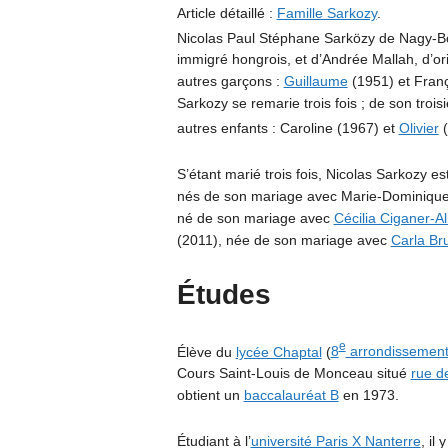
Article détaillé :
Famille Sarkozy
.
Nicolas Paul Stéphane Sarközy de Nagy-B
immigré hongrois, et d’Andrée Mallah, d’or
autres garçons :
Guillaume
(1951) et Franç
Sarkozy se remarie trois fois ; de son tro
autres enfants : Caroline (1967) et
Olivier
(
S’étant marié trois fois, Nicolas Sarkozy e
nés de son mariage avec Marie-Dominique C
né de son mariage avec
Cécilia Ciganer-A
(2011), née de son mariage avec
Carla Br
Études
e
Élève du
lycée Chaptal
(
8
arrondissement
Cours Saint-Louis de Monceau situé
rue d
obtient un
baccalauréat B
en 1973.
Étudiant à l’
université Paris X Nanterre
, il