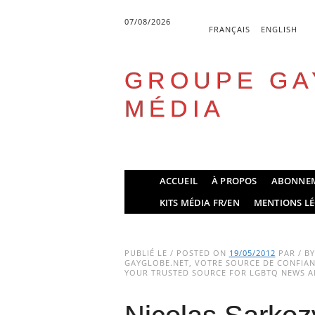
07/08/2026
FRANÇAIS
ENGLISH
GROUPE GA
MÉDIA
Skip
ACCUEIL
À PROPOS
ABONNE
to
Main menu
KITS MÉDIA FR/EN
MENTIONS LÉ
content
PUBLIÉ LE / POSTED ON
19/05/2012
PAR / B
GAYGLOBE.NET, VOTRE SOURCE DE CONFIANC
YOUR TRUSTED SOURCE FOR LGBTQ NEWS AN