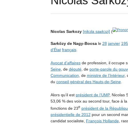
Nicolas Sarkoz
Nicolas Sarkozy
[nikɔla saʁkɔzi]
(
Sarközy de Nagy-Bocsa
le
28
janvier
195
d’État
français
.
Avocat d’affaires
de profession, il occupe 
Seine
, de
député
, de
porte-parole du gou
Communication
, de
ministre de l’Intérieur
,
du
conseil général des Hauts-de-Seine
.
Alors qu’il est
président de l’UMP
, Nicolas 
53,06 % des voix au second tour, face à la
e
fonctions de 23
président de la Républiqu
présidentielle de 2012
pour un second man
candidat socialiste,
François Hollande
, ra