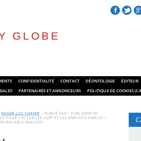
Y GLOBE
MENTS
CONFIDENTIALITÉ
CONTACT
DÉONTOLOGIE
ÉDITEUR
GALES
PARTENAIRES ET ANNONCEURS
POLITIQUE DE COOKIES (CA
Y
ROGER-LUC CHAYER
– PUBLIÉ PAR / PUBLISHED BY
E POUR L’ACTUALITÉ LGBT ET LES ANALYSES FIABLES /
C
D RELIABLE ANALYSIS