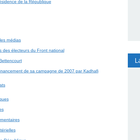
ésidence de la République
 les médias
is des électeurs du Front national
L
Bettencourt
 financement de sa campagne de 2007 par Kadhafi
ats
iques
es
ementaires
térielles