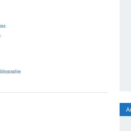
xes
s
ibliographie
A