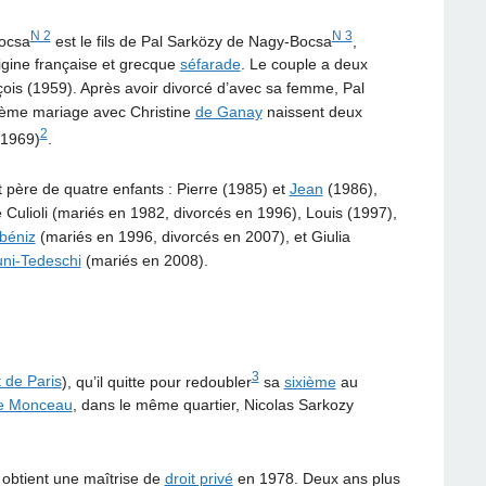
N 2
N 3
ocsa
est le fils de Pal Sarközy de Nagy-Bocsa
,
igine française et grecque
séfarade
. Le couple a deux
ois (1959). Après avoir divorcé d’avec sa femme, Pal
isième mariage avec Christine
de Ganay
naissent deux
2
1969)
.
st père de quatre enfants : Pierre (1985) et
Jean
(1986),
ulioli (mariés en 1982, divorcés en 1996), Louis (1997),
lbéniz
(mariés en 1996, divorcés en 2007), et Giulia
uni-Tedeschi
(mariés en 2008).
3
 de Paris
), qu’il quitte pour redoubler
sa
sixième
au
e Monceau
, dans le même quartier, Nicolas Sarkozy
 y obtient une maîtrise de
droit privé
en 1978. Deux ans plus