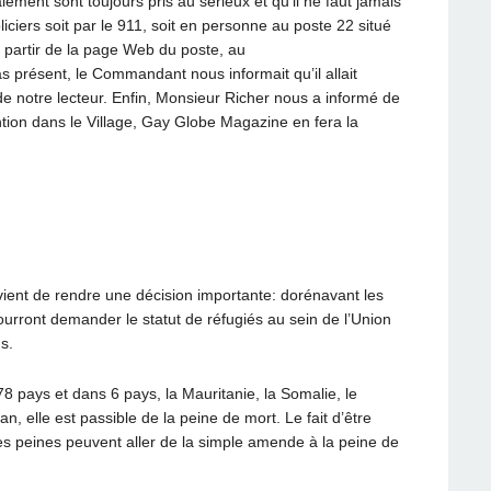
lement sont toujours pris au sérieux et qu’il ne faut jamais
ciers soit par le 911, soit en personne au poste 22 situé
 partir de la page Web du poste, au
s présent, le Commandant nous informait qu’il allait
de notre lecteur. Enfin, Monsieur Richer nous a informé de
ntion dans le Village, Gay Globe Magazine en fera la
vient de rendre une décision importante: dorénavant les
rront demander le statut de réfugiés au sein de l’Union
s.
8 pays et dans 6 pays, la Mauritanie, la Somalie, le
an, elle est passible de la peine de mort. Le fait d’être
 les peines peuvent aller de la simple amende à la peine de