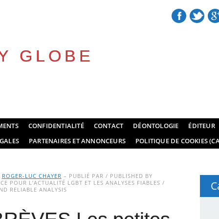
Y GLOBE
MENTS
CONFIDENTIALITÉ
CONTACT
DÉONTOLOGIE
ÉDITEUR
GALES
PARTENAIRES ET ANNONCEURS
POLITIQUE DE COOKIES (CA
Y
ROGER-LUC CHAYER
– PUBLIÉ PAR / PUBLISHED BY
E POUR L’ACTUALITÉ LGBT ET LES ANALYSES FIABLES /
C
D RELIABLE ANALYSIS