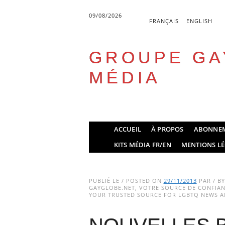
09/08/2026
FRANÇAIS
ENGLISH
GROUPE GA
MÉDIA
Skip
ACCUEIL
À PROPOS
ABONNE
to
Main menu
KITS MÉDIA FR/EN
MENTIONS LÉ
content
PUBLIÉ LE / POSTED ON
29/11/2013
PAR / B
GAYGLOBE.NET, VOTRE SOURCE DE CONFIANC
YOUR TRUSTED SOURCE FOR LGBTQ NEWS AN