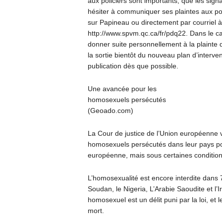
aux policiers sont importants, que les signa
hésiter à communiquer ses plaintes aux poli
sur Papineau ou directement par courriel à
http://www.spvm.qc.ca/fr/pdq22. Dans le ca
donner suite personnellement à la plainte 
la sortie bientôt du nouveau plan d’interve
publication dès que possible.
Une avancée pour les
homosexuels persécutés
(Geoado.com)
La Cour de justice de l’Union européenne 
homosexuels persécutés dans leur pays pou
européenne, mais sous certaines condition
L’homosexualité est encore interdite dans 7
Soudan, le Nigeria, L’Arabie Saoudite et l’Ir
homosexuel est un délit puni par la loi, et
mort.