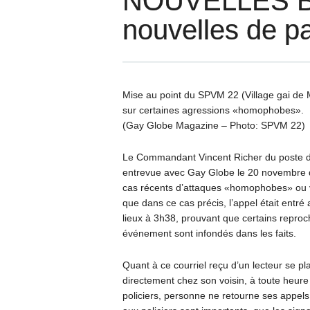
NOUVELLES BR
nouvelles de pa
Mise au point du SPVM 22 (Village gai de M
sur certaines agressions «homophobes».
(Gay Globe Magazine – Photo: SPVM 22)
Le Commandant Vincent Richer du poste de 
entrevue avec Gay Globe le 20 novembre der
cas récents d’attaques «homophobes» ou vio
que dans ce cas précis, l’appel était entré 
lieux à 3h38, prouvant que certains reproc
événement sont infondés dans les faits.
Quant à ce courriel reçu d’un lecteur se p
directement chez son voisin, à toute heur
policiers, personne ne retourne ses appel