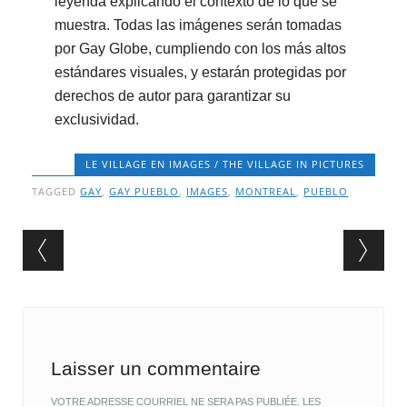
leyenda explicando el contexto de lo que se
muestra. Todas las imágenes serán tomadas
por Gay Globe, cumpliendo con los más altos
estándares visuales, y estarán protegidas por
derechos de autor para garantizar su
exclusividad.
LE VILLAGE EN IMAGES / THE VILLAGE IN PICTURES
TAGGED
GAY
,
GAY PUEBLO
,
IMAGES
,
MONTREAL
,
PUEBLO
Post navigation
Laisser un commentaire
VOTRE ADRESSE COURRIEL NE SERA PAS PUBLIÉE.
LES