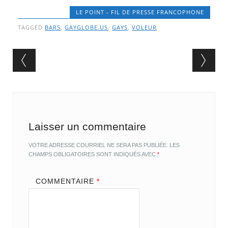
LE POINT - FIL DE PRESSE FRANCOPHONE
TAGGED
BARS
,
GAYGLOBE.US
,
GAYS
,
VOLEUR
Post navigation
Laisser un commentaire
VOTRE ADRESSE COURRIEL NE SERA PAS PUBLIÉE.
LES
CHAMPS OBLIGATOIRES SONT INDIQUÉS AVEC
*
COMMENTAIRE
*