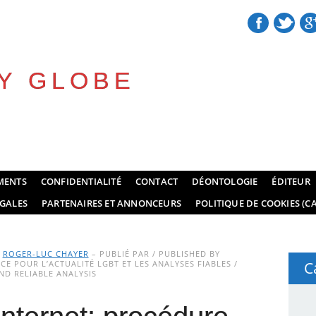
Y GLOBE
MENTS
CONFIDENTIALITÉ
CONTACT
DÉONTOLOGIE
ÉDITEUR
GALES
PARTENAIRES ET ANNONCEURS
POLITIQUE DE COOKIES (CA
Y
ROGER-LUC CHAYER
– PUBLIÉ PAR / PUBLISHED BY
E POUR L’ACTUALITÉ LGBT ET LES ANALYSES FIABLES /
C
D RELIABLE ANALYSIS