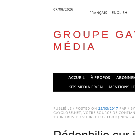
07/08/2026
FRANÇAIS
ENGLISH
GROUPE GA
MÉDIA
Skip
ACCUEIL
À PROPOS
ABONNE
to
Main menu
KITS MÉDIA FR/EN
MENTIONS LÉ
content
PUBLIÉ LE / POSTED ON
25/03/2017
PAR / B
GAYGLOBE.NET, VOTRE SOURCE DE CONFIANC
YOUR TRUSTED SOURCE FOR LGBTQ NEWS AN