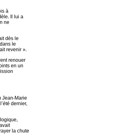
is à
le. Il lui a
in ne
it dès le
dans le
it revenir ».
rent renouer
oints en un
ission
u Jean-Marie
l’été dernier,
logique,
avait
ayer la chute