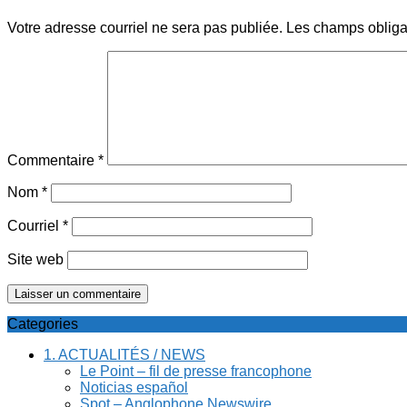
Votre adresse courriel ne sera pas publiée.
Les champs obliga
Commentaire
*
Nom
*
Courriel
*
Site web
Categories
1. ACTUALITÉS / NEWS
Le Point – fil de presse francophone
Noticias español
Spot – Anglophone Newswire