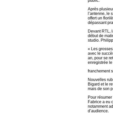
public.
Après plusieur
l’antenne, le 
offert un flor
dépassant pra
Devant RTL, la
début de mati
studio. Philip
« Les grosses
avec le succès
an, pour se r
enregistrée l
franchement s
Nouvelles rub
Bigard et le re
mais de son pl
Pour résumer 
Fabrice a eu c
notamment ado
d’audience.