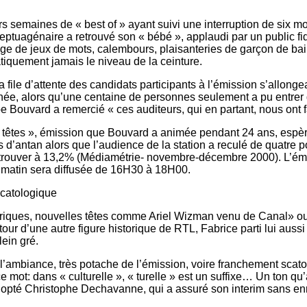
s semaines de « best of » ayant suivi une interruption de six mo
septuagénaire a retrouvé son « bébé », applaudi par un public fidè
ilège de jeux de mots, calembours, plaisanteries de garçon de ba
tiquement jamais le niveau de la ceinture.
 file d’attente des candidats participants à l’émission s’allongea
née, alors qu’une centaine de personnes seulement a pu entrer 
pe Bouvard a remercié « ces auditeurs, qui en partant, nous ont fa
 têtes », émission que Bouvard a animée pendant 24 ans, espè
 d’antan alors que l’audience de la station a reculé de quatre p
etrouver à 13,2% (Médiamétrie- novembre-décembre 2000). L’ém
e matin sera diffusée de 16H30 à 18H00.
catologique
riques, nouvelles têtes comme Ariel Wizman venu de Canal» o
tour d’une autre figure historique de RTL, Fabrice parti lui aussi 
ein gré.
l’ambiance, très potache de l’émission, voire franchement scato
e mot: dans « culturelle », « turelle » est un suffixe… Un ton qu’
pté Christophe Dechavanne, qui a assuré son interim sans enr