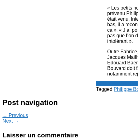
« Les petits n
prévenu Phili
était venu. In
bas, il a reco
ca ». « J’ai p
pas que l’on 
intolérant ».
Outre Fabrice
Jacques Mailh
Edouard Baer,
Bouvard doit 
notamment rej
Le Point - fil de p
Tagged
Philippe B
Post navigation
← Previous
Next →
Laisser un commentaire