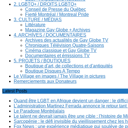
2. LGBTQ+ / DROITS LGBTQ+
Conseil de Presse du Québec
Fierté Montréal / Montreal Pride
3. CULTURE / MÉDIAS
Littérature
Magazine Gay Globe + Archives
4. ARCHIVES / DOCUMENTAIRES
Archives des actualités de Gay Globe TV
Chroniques Télévision Quatre-Saisons
Cinéma classique et Gay Globe TV
Documentaires et émissions TV
5. PROJETS / BOUTIQUES
Boutique d'art, de collections et d'antiquités
Boutique Disques A Tempo
Le Village en images / The Village in pictures
Remerciements aux Donateurs
Latest Posts
Quand être LGBT en Afrique devient un danger : le diffi
L’administration Martinez Ferrada annonce le retour tan
Le Paradoxe Montréalais
Le talent ne devrait jamais être une cible : l'histoire de 
Sarcopénie : le défi invisible du vieillissement chez l
Fox News : une expérience médiatique qui soulève de p