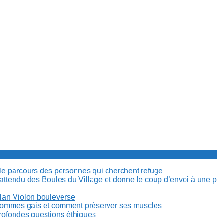
cile parcours des personnes qui cherchent refuge
t attendu des Boules du Village et donne le coup d’envoi à une 
Milan Violon bouleverse
es hommes gais et comment préserver ses muscles
rofondes questions éthiques