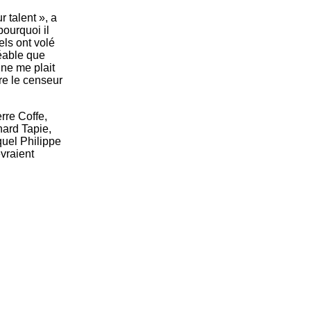
 talent », a
ourquoi il
els ont volé
réable que
 ne me plait
re le censeur
rre Coffe,
nard Tapie,
quel Philippe
vraient