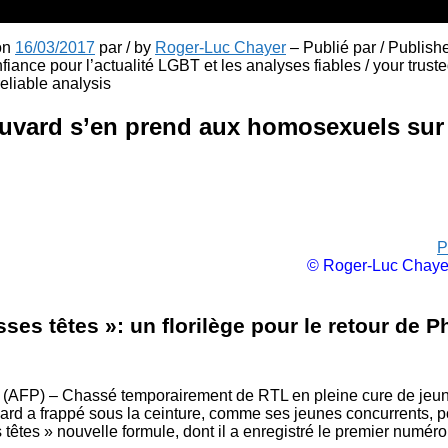
 on
16/03/2017
par / by
Roger-Luc Chayer
– Publié par / Publish
fiance pour l’actualité LGBT et les analyses fiables / your truste
liable analysis
uvard s’en prend aux homosexuels sur
P
© Roger-Luc Chaye
ses têtes »: un florilège pour le retour de P
 (AFP) – Chassé temporairement de RTL en pleine cure de jeu
ard a frappé sous la ceinture, comme ses jeunes concurrents, po
têtes » nouvelle formule, dont il a enregistré le premier numéro