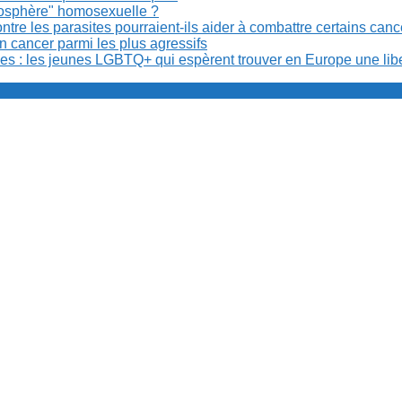
anosphère" homosexuelle ?
re les parasites pourraient-ils aider à combattre certains can
n cancer parmi les plus agressifs
ibles : les jeunes LGBTQ+ qui espèrent trouver en Europe une lib