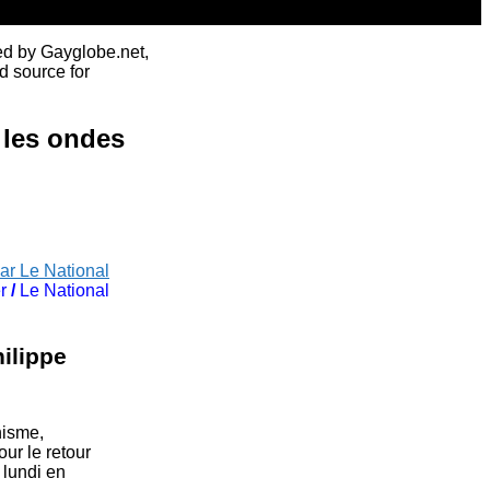
ed by Gayglobe.net,
d source for
 les ondes
ar Le National
r
/
Le National
hilippe
nisme,
ur le retour
 lundi en