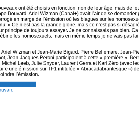
ouveaux ont été choisis en fonction, non de leur âge, mais de leur
ppe Bouvard. Ariel Wizman (Canal+) avait l’air de se demander p
terrogé en marge de l’émission où les blagues sur les homosexu
nnu: « Ce n’est pas la grande gloire, mais ce n’est pas si désag
our principe de toujours essayer. Je ne connaissais pas bien. Ca
débine les homosexuels, mais en même temps je ne vais pas fai
, Ariel Wizman et Jean-Marie Bigard, Pierre Bellemare, Jean-Pie
ot, Jean-Jacques Peroni participaient à cette « première ». Ber
 Michel Leeb, Julie Snyder, Laurent Gerra et Karl Zéro (avec le
faire une émission sur TF1 intitulée « Abracadabrantesque ») de
oindre l’émission.
resse francophone
ouvard