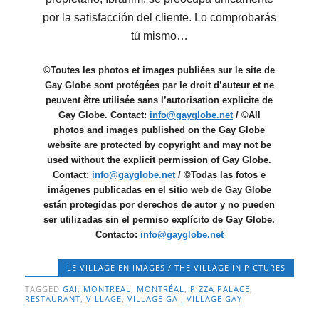
por la satisfacción del cliente. Lo comprobarás
tú mismo…
©Toutes les photos et images publiées sur le site de
Gay Globe sont protégées par le droit d’auteur et ne
peuvent être utilisée sans l’autorisation explicite de
Gay Globe. Contact:
info@gayglobe.net
/ ©All
photos and images published on the Gay Globe
website are protected by copyright and may not be
used without the explicit permission of Gay Globe.
Contact:
info@gayglobe.net
/ ©Todas las fotos e
imágenes publicadas en el sitio web de Gay Globe
están protegidas por derechos de autor y no pueden
ser utilizadas sin el permiso explícito de Gay Globe.
Contacto:
info@gayglobe.net
LE VILLAGE EN IMAGES / THE VILLAGE IN PICTURES
TAGGED
GAI
,
MONTREAL
,
MONTRÉAL
,
PIZZA PALACE
,
RESTAURANT
,
VILLAGE
,
VILLAGE GAI
,
VILLAGE GAY