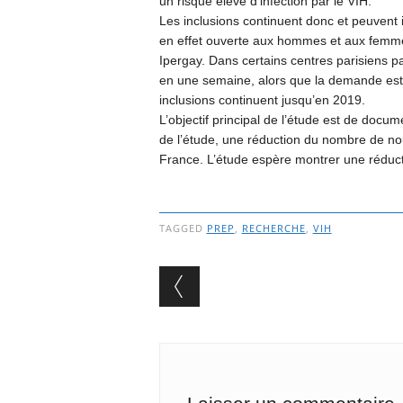
un risque élevé d’infection par le VIH.
Les inclusions continuent donc et peuvent
en effet ouverte aux hommes et aux femmes
Ipergay. Dans certains centres parisiens par
en une semaine, alors que la demande est 
inclusions continuent jusqu’en 2019.
L’objectif principal de l’étude est de docu
de l’étude, une réduction du nombre de nou
France. L’étude espère montrer une réduc
TAGGED
PREP
,
RECHERCHE
,
VIH
Post navigation