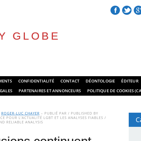
Y GLOBE
MENTS
CONFIDENTIALITÉ
CONTACT
DÉONTOLOGIE
ÉDITEUR
GALES
PARTENAIRES ET ANNONCEURS
POLITIQUE DE COOKIES (CA
Y
ROGER-LUC CHAYER
– PUBLIÉ PAR / PUBLISHED BY
E POUR L’ACTUALITÉ LGBT ET LES ANALYSES FIABLES /
C
D RELIABLE ANALYSIS