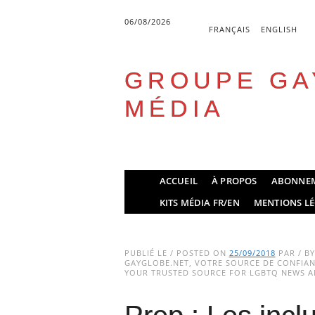
06/08/2026
FRANÇAIS
ENGLISH
GROUPE GA
MÉDIA
Skip
ACCUEIL
À PROPOS
ABONNE
to
Main menu
KITS MÉDIA FR/EN
MENTIONS LÉ
content
PUBLIÉ LE / POSTED ON
25/09/2018
PAR / B
GAYGLOBE.NET, VOTRE SOURCE DE CONFIANC
YOUR TRUSTED SOURCE FOR LGBTQ NEWS AN