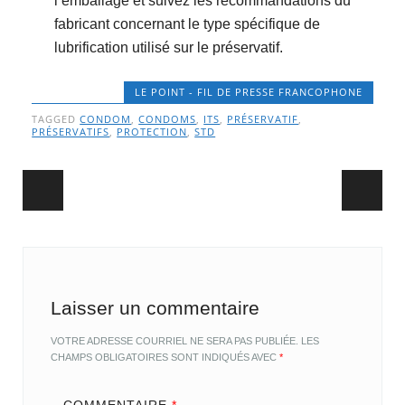
l’emballage et suivez les recommandations du
fabricant concernant le type spécifique de
lubrification utilisé sur le préservatif.
LE POINT - FIL DE PRESSE FRANCOPHONE
TAGGED
CONDOM
,
CONDOMS
,
ITS
,
PRÉSERVATIF
,
PRÉSERVATIFS
,
PROTECTION
,
STD
Post navigation
Laisser un commentaire
VOTRE ADRESSE COURRIEL NE SERA PAS PUBLIÉE.
LES
CHAMPS OBLIGATOIRES SONT INDIQUÉS AVEC
*