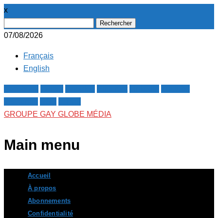
x
Rechercher :
07/08/2026
Français
English
Facebook
Twitter
Google+
Pinterest
Linkedin
Youtube
Instagram
RSS
E-mail
GROUPE GAY GLOBE MÉDIA
Main menu
Skip
Accueil
to
À propos
content
Abonnements
Confidentialité