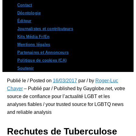
Contact
Déontologie
Éditeur
Journalistes et contributeurs
Kits Média Fr/En
Mentions légales
Partenaires et Annonceurs
Politique de cookies (CA)
Soutenir
Publié le / Posted on
16/03/2017
par / by
Roger-Luc
Chayer
– Publié par / Published by Gayglobe.net, votre
source de confiance pour l’actualité LGBT et les
analyses fiables / your trusted source for LGBTQ news
and reliable analysis
Rechutes de Tuberculose