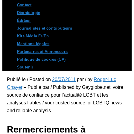
Contact
Déontologie
Éditeur
Journalistes et contributeurs
Kits Média Fr/En
Mentions légales
Partenaires et Annonceurs
Politique de cookies (CA)
Soutenir
Publié le / Posted on
20/07/2011
par / by
Roger-Luc
Chayer
– Publié par / Published by Gayglobe.net, votre
source de confiance pour l’actualité LGBT et les
analyses fiables / your trusted source for LGBTQ news
and reliable analysis
Rermerciements à