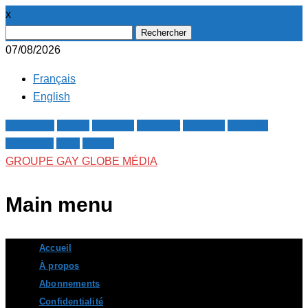
x
Rechercher :
07/08/2026
Français
English
Facebook
Twitter
Google+
Pinterest
Linkedin
Youtube
Instagram
RSS
E-mail
GROUPE GAY GLOBE MÉDIA
Main menu
Skip
Accueil
to
À propos
content
Abonnements
Confidentialité