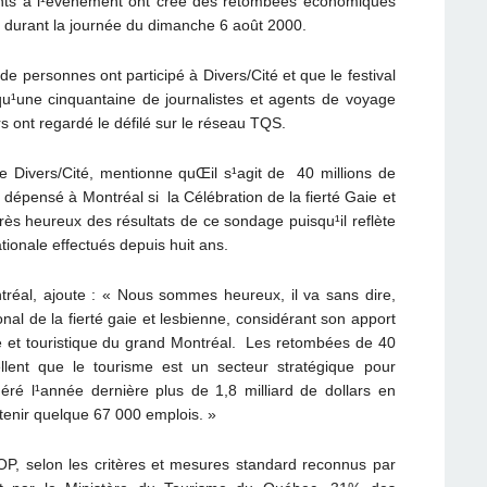
sents à l¹événement ont créé des retombées économiques
ai, durant la journée du dimanche 6 août 2000.
e personnes ont participé à Divers/Cité et que le festival
 qu¹une cinquantaine de journalistes et agents de voyage
s ont regardé le défilé sur le réseau TQS.
e Divers/Cité, mentionne quŒil s¹agit de 40 millions de
é dépensé à Montréal si la Célébration de la fierté Gaie et
très heureux des résultats de ce sondage puisqu¹il reflète
ationale effectués depuis huit ans.
réal, ajoute : « Nous sommes heureux, il va sans dire,
ional de la fierté gaie et lesbienne, considérant son apport
ue et touristique du grand Montréal. Les retombées de 40
ellent que le tourisme est un secteur stratégique pour
ré l¹année dernière plus de 1,8 milliard de dollars en
tenir quelque 67 000 emplois. »
OP, selon les critères et mesures standard reconnus par