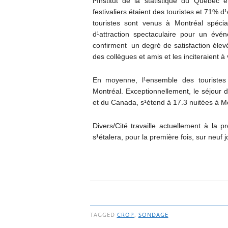
l¹Institut de la statistique du Québe
festivaliers étaient des touristes et 71%
touristes sont venus à Montréal spécia
d¹attraction spectaculaire pour un évé
confirment un degré de satisfaction éle
des collègues et amis et les inciteraient à 
En moyenne, l¹ensemble des touriste
Montréal. Exceptionnellement, le séjour d
et du Canada, s¹étend à 17.3 nuitées à M
Divers/Cité travaille actuellement à la 
s¹étalera, pour la première fois, sur neuf jo
TAGGED
CROP
,
SONDAGE