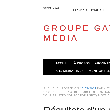
06/08/2026
FRANÇAIS
ENGLISH
GROUPE GA
MÉDIA
Skip
ACCUEIL
À PROPOS
ABONNE
to
Main menu
KITS MÉDIA FR/EN
MENTIONS LÉ
content
PUBLIÉ LE / POSTED ON
16/03/2017
PAR / B
GAYGLOBE.NET, VOTRE SOURCE DE CONFIANC
YOUR TRUSTED SOURCE FOR LGBTQ NEWS AN