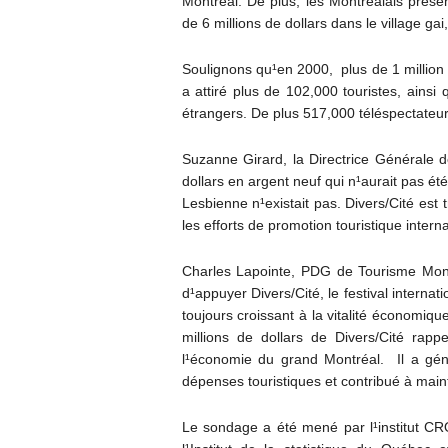
Montréal. De plus, les Montréalais pré
de 6 millions de dollars dans le village g
Soulignons qu¹en 2000, plus de 1 million d
a attiré plus de 102,000 touristes, ainsi
étrangers. De plus 517,000 téléspectateur
Suzanne Girard, la Directrice Générale d
dollars en argent neuf qui n¹aurait pas ét
Lesbienne n¹existait pas. Divers/Cité est 
les efforts de promotion touristique intern
Charles Lapointe, PDG de Tourisme Mont
d¹appuyer Divers/Cité, le festival internat
toujours croissant à la vitalité économiq
millions de dollars de Divers/Cité rapp
l¹économie du grand Montréal. Il a géné
dépenses touristiques et contribué à main
Le sondage a été mené par l¹institut CR