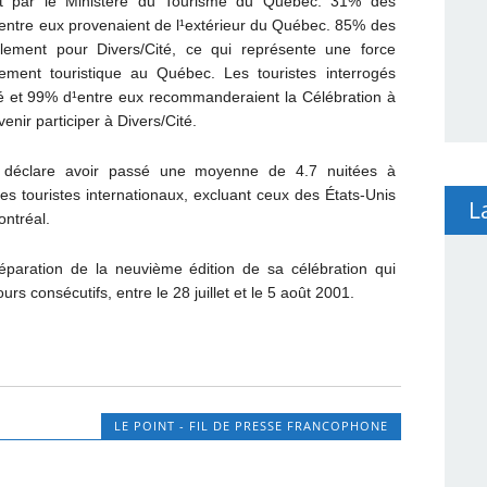
c et par le Ministère du Tourisme du Québec. 31% des
 d¹entre eux provenaient de l¹extérieur du Québec. 85% des
lement pour Divers/Cité, ce qui représente une force
nement touristique au Québec. Les touristes interrogés
vé et 99% d¹entre eux recommanderaient la Célébration à
venir participer à Divers/Cité.
s déclare avoir passé une moyenne de 4.7 nuitées à
es touristes internationaux, excluant ceux des États-Unis
L
ontréal.
préparation de la neuvième édition de sa célébration qui
urs consécutifs, entre le 28 juillet et le 5 août 2001.
LE POINT - FIL DE PRESSE FRANCOPHONE