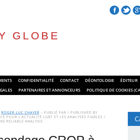
Y GLOBE
MENTS
CONFIDENTIALITÉ
CONTACT
DÉONTOLOGIE
ÉDITEUR
GALES
PARTENAIRES ET ANNONCEURS
POLITIQUE DE COOKIES (CA
Y
ROGER-LUC CHAYER
– PUBLIÉ PAR / PUBLISHED BY
E POUR L’ACTUALITÉ LGBT ET LES ANALYSES FIABLES /
C
D RELIABLE ANALYSIS