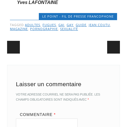
Yves LAFONTAINE
LE POINT - FIL DE PRESSE FRANCOPHONE
TAGGED
ADULTES
,
FUGUES
,
GAI
,
GAY
,
GUIDE
,
JEAN COUTU
,
MAGAZINE
,
PORNOGRAPHIE
,
SEXUALITÉ
Post navigation
Laisser un commentaire
VOTRE ADRESSE COURRIEL NE SERA PAS PUBLIÉE.
LES
CHAMPS OBLIGATOIRES SONT INDIQUÉS AVEC
*
COMMENTAIRE
*