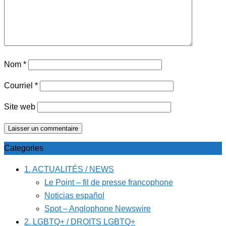
Nom
*
Courriel
*
Site web
Categories
1. ACTUALITÉS / NEWS
Le Point – fil de presse francophone
Noticias español
Spot – Anglophone Newswire
2. LGBTQ+ / DROITS LGBTQ+