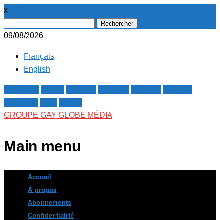
x
Rechercher :
09/08/2026
Français
English
Facebook
Twitter
Google+
Pinterest
Linkedin
Youtube
Instagram
RSS
E-mail
GROUPE GAY GLOBE MÉDIA
Main menu
Skip
Accueil
to
À propos
content
Abonnements
Confidentialité