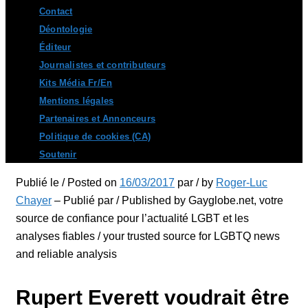
Contact
Déontologie
Éditeur
Journalistes et contributeurs
Kits Média Fr/En
Mentions légales
Partenaires et Annonceurs
Politique de cookies (CA)
Soutenir
Publié le / Posted on
16/03/2017
par / by
Roger-Luc
Chayer
– Publié par / Published by Gayglobe.net, votre
source de confiance pour l’actualité LGBT et les
analyses fiables / your trusted source for LGBTQ news
and reliable analysis
Rupert Everett voudrait être