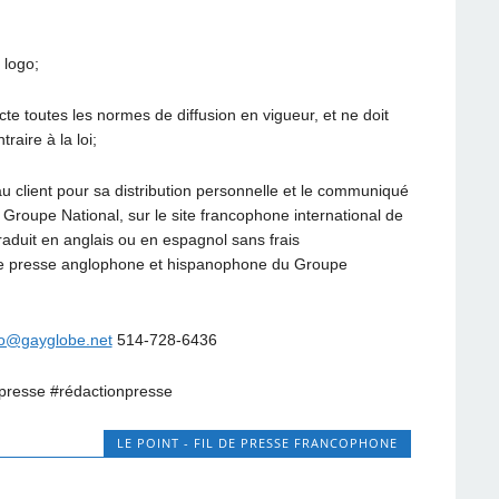
 logo;
e toutes les normes de diffusion en vigueur, et ne doit
raire à la loi;
 client pour sa distribution personnelle et le communiqué
du Groupe National, sur le site francophone international de
raduit en anglais ou en espagnol sans frais
s de presse anglophone et hispanophone du Groupe
to@gayglobe.net
514-728-6436
resse #rédactionpresse
LE POINT - FIL DE PRESSE FRANCOPHONE