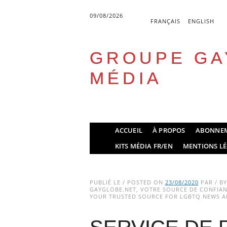
09/08/2026
FRANÇAIS
ENGLISH
GROUPE GA
MÉDIA
Skip
ACCUEIL
À PROPOS
ABONNE
to
Main menu
KITS MÉDIA FR/EN
MENTIONS LÉ
content
PUBLIÉ LE / POSTED ON
23/08/2020
PAR / B
GAYGLOBE.NET, VOTRE SOURCE DE CONFIANC
YOUR TRUSTED SOURCE FOR LGBTQ NEWS AN