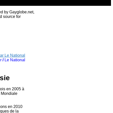
ed by Gayglobe.net,
d source for
ar Le National
r
/
Le National
sie
ois en 2005 à
e Mondiale
lions en 2010
iques de la