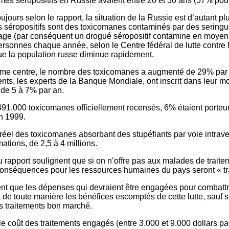
s séropositifs en Russie avaient entre 20 et 30 ans (57% pou
oujours selon le rapport, la situation de la Russie est d’autant plu
s séropositifs sont des toxicomanes contaminés par des seringue
sage (par conséquent un drogué séropositif contamine en moye
rsonnes chaque année, selon le Centre fédéral de lutte contre l
ue la population russe diminue rapidement.
me centre, le nombre des toxicomanes a augmenté de 29% par
nts, les experts de la Banque Mondiale, ont inscrit dans leur 
de 5 à 7% par an.
491.000 toxicomanes officiellement recensés, 6% étaient porteur
n 1999.
réel des toxicomanes absorbant des stupéfiants par voie intrave
mations, de 2,5 à 4 millions.
 rapport soulignent que si on n’offre pas aux malades de traitem
s conséquences pour les ressources humaines du pays seront « tr
tent que les dépenses qui devraient être engagées pour combattr
de toute manière les bénéfices escomptés de cette lutte, sauf si 
es traitements bon marché.
le coût des traitements engagés (entre 3.000 et 9.000 dollars p