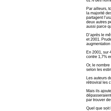
62% des homme
Par ailleurs, t
la majorité de
partagent l’u
deux autres pe
aussi parce q
D’après le mê
et 2001. Prude
augmentation 
En 2001, sur 
contre 1,7% e
Or, le nombre 
selon les esti
Les auteurs du
rétroviral le
Mais ils ajou
dépasseraient 
par trouver d
Quel que soit 