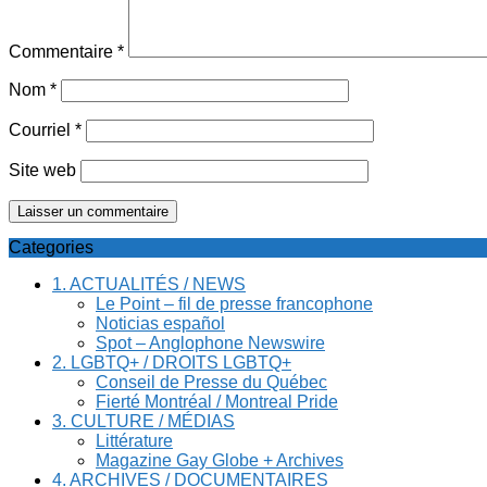
Commentaire
*
Nom
*
Courriel
*
Site web
Categories
1. ACTUALITÉS / NEWS
Le Point – fil de presse francophone
Noticias español
Spot – Anglophone Newswire
2. LGBTQ+ / DROITS LGBTQ+
Conseil de Presse du Québec
Fierté Montréal / Montreal Pride
3. CULTURE / MÉDIAS
Littérature
Magazine Gay Globe + Archives
4. ARCHIVES / DOCUMENTAIRES