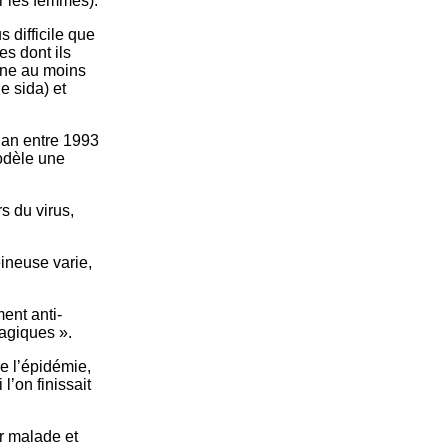
r les femmes).
s difficile que
s dont ils
nne au moins
e sida) et
 an entre 1993
modèle une
s du virus,
ineuse varie,
ent anti-
agiques ».
e l’épidémie,
l’on finissait
ar malade et