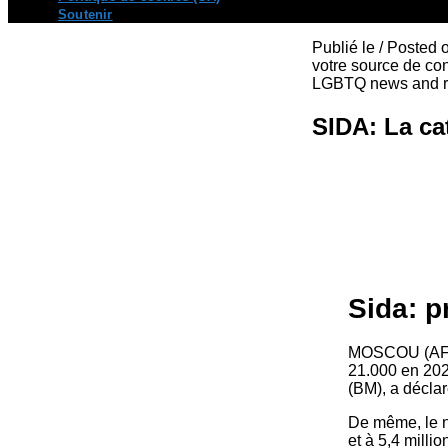
Soutenir
Publié le / Posted
votre source de con
LGBTQ news and re
SIDA: La ca
Sida: p
MOSCOU (AFP)
21.000 en 202
(BM), a décla
De même, le n
et à 5,4 mill