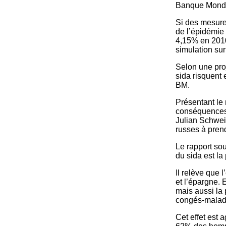
Banque Mondia
Si des mesure
de l’épidémie
4,15% en 2010
simulation su
Selon une proj
sida risquent 
BM.
Présentant le
conséquences 
Julian Schwei
russes à pren
Le rapport sou
du sida est la
Il relève que 
et l’épargne. 
mais aussi la 
congés-maladie
Cet effet est 