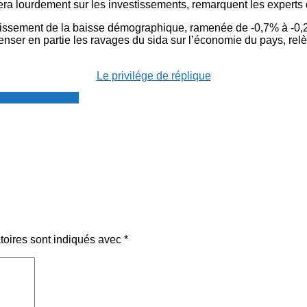
sera lourdement sur les investissements, remarquent les experts
tissement de la baisse démographique, ramenée de -0,7% à -0,
enser en partie les ravages du sida sur l’économie du pays, re
Le privilége de réplique
resse francophone
toires sont indiqués avec
*