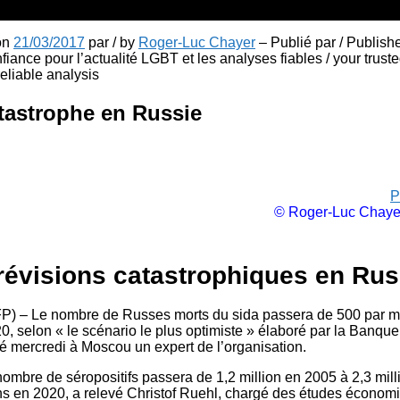
 on
21/03/2017
par / by
Roger-Luc Chayer
– Publié par / Publish
fiance pour l’actualité LGBT et les analyses fiables / your truste
liable analysis
tastrophe en Russie
P
© Roger-Luc Chaye
révisions catastrophiques en Rus
 – Le nombre de Russes morts du sida passera de 500 par m
0, selon « le scénario le plus optimiste » élaboré par la Banqu
ré mercredi à Moscou un expert de l’organisation.
ombre de séropositifs passera de 1,2 million en 2005 à 2,3 mil
ions en 2020, a relevé Christof Ruehl, chargé des études économ