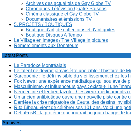
Archives des actualités de Gay Globe TV
Chroniques Télévision Quatre-Saisons
Cinéma classique et Gay Globe TV
Documentaires et émissions TV
5. PROJETS / BOUTIQUES
Boutique d'art, de collections et d'antiquités
Boutique Disques A Tempo
Le Village en images / The Village in pictures
Remerciements aux Donateurs
Latest Posts
Le Paradoxe Montréalais
Le talent ne devrait jamais être une cible : l'histoire de 
Sarcopénie : le défi invisible du vieillissement chez l
Fox News : une expérience médiatique qui soulève de p
Masculinisme, et influenceurs gays : existe-t-il une "m
Ivermectine et fenbendazole : Ces vieux médicaments cont
Un ancien antibiotique ouvre une nouvelle piste contre u
Derrière la crise migratoire de Ceuta, des destins invis
Rita Bibeau vient de célébrer ses 101 ans. Voici une pet
DeltaFosB : la protéine qui pourrait un jour changer le tr
Archives