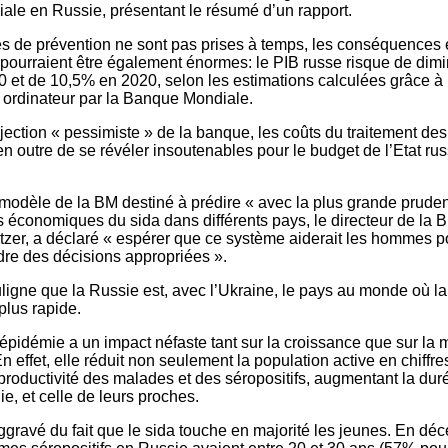
le en Russie, présentant le résumé d’un rapport.
s de prévention ne sont pas prises à temps, les conséquence
 pourraient être également énormes: le PIB russe risque de dim
 et de 10,5% en 2020, selon les estimations calculées grâce à
r ordinateur par la Banque Mondiale.
ection « pessimiste » de la banque, les coûts du traitement des
en outre de se révéler insoutenables pour le budget de l’Etat rus
 modèle de la BM destiné à prédire « avec la plus grande prude
économiques du sida dans différents pays, le directeur de la 
tzer, a déclaré « espérer que ce système aiderait les hommes po
dre des décisions appropriées ».
ligne que la Russie est, avec l’Ukraine, le pays au monde où l
 plus rapide.
l’épidémie a un impact néfaste tant sur la croissance que sur la
En effet, elle réduit non seulement la population active en chiffr
productivité des malades et des séropositifs, augmentant la dur
, et celle de leurs proches.
aggravé du fait que le sida touche en majorité les jeunes. En d