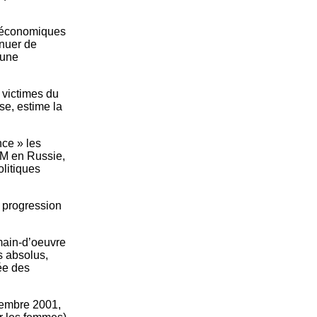
s économiques
inuer de
 une
 victimes du
se, estime la
nce » les
BM en Russie,
litiques
a progression
 main-d’oeuvre
es absolus,
ée des
écembre 2001,