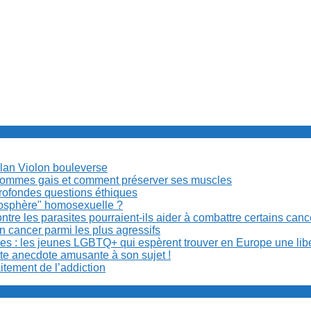
Milan Violon bouleverse
es hommes gais et comment préserver ses muscles
rofondes questions éthiques
anosphère" homosexuelle ?
re les parasites pourraient-ils aider à combattre certains can
n cancer parmi les plus agressifs
ibles : les jeunes LGBTQ+ qui espèrent trouver en Europe une lib
ite anecdote amusante à son sujet !
aitement de l’addiction