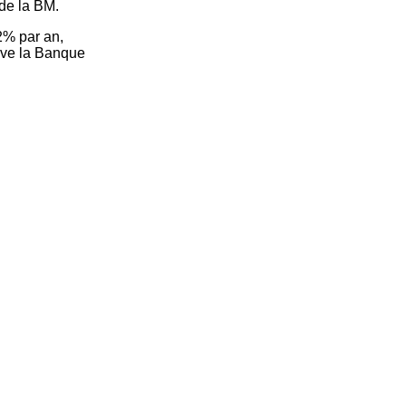
 de la BM.
2% par an,
lève la Banque