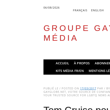
06/08/2026
FRANÇAIS
ENGLISH
GROUPE GA
MÉDIA
Skip
ACCUEIL
À PROPOS
ABONNE
to
Main menu
KITS MÉDIA FR/EN
MENTIONS LÉ
content
PUBLIÉ LE / POSTED ON
17/03/2017
PAR / B
GAYGLOBE.NET, VOTRE SOURCE DE CONFIANC
YOUR TRUSTED SOURCE FOR LGBTQ NEWS AN