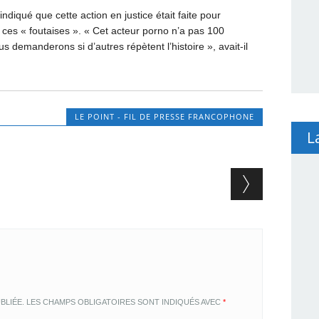
indiqué que cette action en justice était faite pour
 ces « foutaises ». « Cet acteur porno n’a pas 100
s demanderons si d’autres répètent l’histoire », avait-il
LE POINT - FIL DE PRESSE FRANCOPHONE
L
BLIÉE.
LES CHAMPS OBLIGATOIRES SONT INDIQUÉS AVEC
*