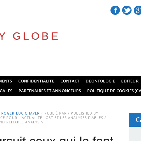
Y GLOBE
MENTS
CONFIDENTIALITÉ
CONTACT
DÉONTOLOGIE
ÉDITEUR
GALES
PARTENAIRES ET ANNONCEURS
POLITIQUE DE COOKIES (CA
Y
ROGER-LUC CHAYER
– PUBLIÉ PAR / PUBLISHED BY
E POUR L’ACTUALITÉ LGBT ET LES ANALYSES FIABLES /
C
D RELIABLE ANALYSIS