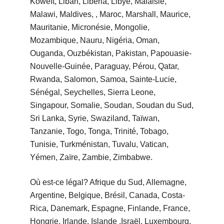
Koweït, Liban, Libéria, Libye, Malaisie,
Malawi, Maldives, , Maroc, Marshall, Maurice,
Mauritanie, Micronésie, Mongolie,
Mozambique, Nauru, Nigéria, Oman,
Ouganda, Ouzbékistan, Pakistan, Papouasie-
Nouvelle-Guinée, Paraguay, Pérou, Qatar,
Rwanda, Salomon, Samoa, Sainte-Lucie,
Sénégal, Seychelles, Sierra Leone,
Singapour, Somalie, Soudan, Soudan du Sud,
Sri Lanka, Syrie, Swaziland, Taïwan,
Tanzanie, Togo, Tonga, Trinité, Tobago,
Tunisie, Turkménistan, Tuvalu, Vatican,
Yémen, Zaïre, Zambie, Zimbabwe.
Où est-ce légal? Afrique du Sud, Allemagne,
Argentine, Belgique, Brésil, Canada, Costa-
Rica, Danemark, Espagne, Finlande, France,
Hongrie, Irlande, Islande ,Israël, Luxembourg,