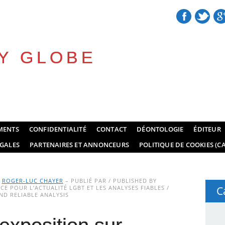
Y GLOBE
MENTS
CONFIDENTIALITÉ
CONTACT
DÉONTOLOGIE
ÉDITEUR
GALES
PARTENAIRES ET ANNONCEURS
POLITIQUE DE COOKIES (CA
Y
ROGER-LUC CHAYER
– PUBLIÉ PAR / PUBLISHED BY
E POUR L’ACTUALITÉ LGBT ET LES ANALYSES FIABLES /
C
D RELIABLE ANALYSIS