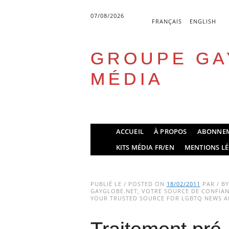
07/08/2026
FRANÇAIS
ENGLISH
GROUPE GA
MÉDIA
Skip
ACCUEIL
À PROPOS
ABONNE
to
Main menu
KITS MÉDIA FR/EN
MENTIONS LÉ
content
PUBLIÉ LE / POSTED ON
18/02/2011
PAR / B
GAYGLOBE.NET, VOTRE SOURCE DE CONFIANC
YOUR TRUSTED SOURCE FOR LGBTQ NEWS AN