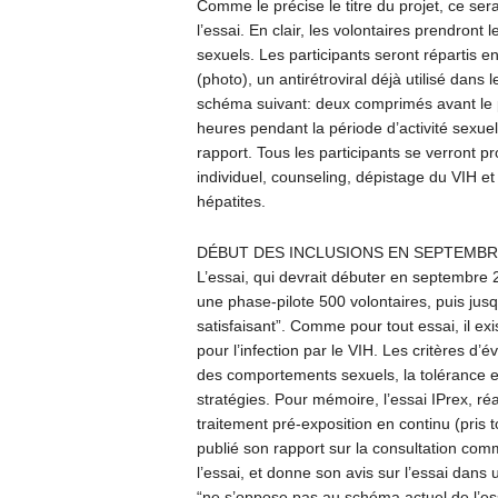
Comme le précise le titre du projet, ce se
l’essai. En clair, les volontaires prendront
sexuels. Les participants seront répartis 
(photo), un antirétroviral déjà utilisé dans 
schéma suivant: deux comprimés avant le p
heures pendant la période d’activité sexue
rapport. Tous les participants se verront
individuel, counseling, dépistage du VIH et
hépatites.
DÉBUT DES INCLUSIONS EN SEPTEMBR
L’essai, qui devrait débuter en septembre
une phase-pilote 500 volontaires, puis jusq
satisfaisant”. Comme pour tout essai, il exi
pour l’infection par le VIH. Les critères d
des comportements sexuels, la tolérance et 
stratégies. Pour mémoire, l’essai IPrex, r
traitement pré-exposition en continu (pris 
publié son rapport sur la consultation com
l’essai, et donne son avis sur l’essai dans
“ne s’oppose pas au schéma actuel de l’ess