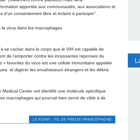
l’information apportée aux communautés, aux associations et
ns d’un consentement libre et éclairé à participer”.
e le virus dans les macrophages
 à se cacher dans le corps que le VIH est capable de
ent de l’emporter contre les incessantes réponses du
L
 » favorites du virus est une cellule immunitaire appelée
uire et digérer les envahisseurs étrangers et les débris
r Medical Center ont identifié une molécule spécifique
 les macrophages qui pourrait bien servir de cible à de
LE POINT - FIL DE PRESSE FRANCOPHONE