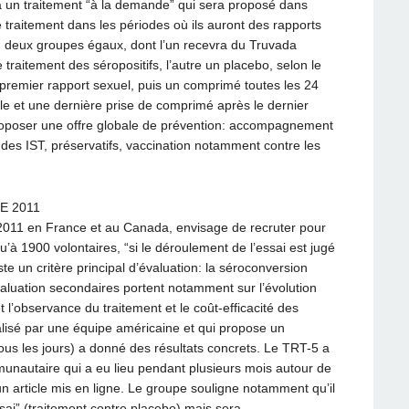
ra un traitement “à la demande” qui sera proposé dans
 le traitement dans les périodes où ils auront des rapports
en deux groupes égaux, dont l’un recevra du Truvada
le traitement des séropositifs, l’autre un placebo, selon le
remier rapport sexuel, puis un comprimé toutes les 24
lle et une dernière prise de comprimé après le dernier
 proposer une offre globale de prévention: accompagnement
 des IST, préservatifs, vaccination notamment contre les
E 2011
 2011 en France et au Canada, envisage de recruter pour
u’à 1900 volontaires, “si le déroulement de l’essai est jugé
ste un critère principal d’évaluation: la séroconversion
’évaluation secondaires portent notamment sur l’évolution
l’observance du traitement et le coût-efficacité des
éalisé par une équipe américaine et qui propose un
tous les jours) a donné des résultats concrets. Le TRT-5 a
munautaire qui a eu lieu pendant plusieurs mois autour de
 un article mis en ligne. Le groupe souligne notamment qu’il
ai” (traitement contre placebo) mais sera