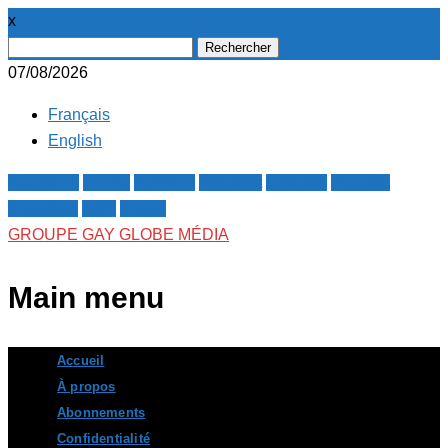
x
Rechercher :
07/08/2026
Français
English
Facebook
Twitter
Google+
Pinterest
Linkedin
Youtube
Instagram
RSS
E-mail
GROUPE GAY GLOBE MÉDIA
Main menu
Skip
Accueil
to
À propos
content
Abonnements
Confidentialité