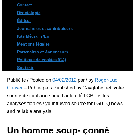
Contact
Déontologie
Éditeur
Journalistes et contributeurs
Kits Média Fr/En
Mentions légales
Partenaires et Annonceurs
Politique de cookies (CA)
Soutenir
Publié le / Posted on
04/02/2012
par / by
Roger-Luc
Chayer
– Publié par / Published by Gayglobe.net, votre
source de confiance pour l’actualité LGBT et les
analyses fiables / your trusted source for LGBTQ news
and reliable analysis
Un homme soup- çonné