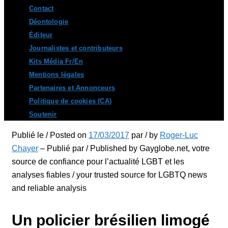
Contact
Déontologie
Éditeur
Journalistes et contributeurs
Kits Média Fr/En
Mentions légales
Partenaires et Annonceurs
Politique de cookies (CA)
Soutenir
Publié le / Posted on
17/03/2017
par / by
Roger-Luc
Chayer
– Publié par / Published by Gayglobe.net, votre
source de confiance pour l’actualité LGBT et les
analyses fiables / your trusted source for LGBTQ news
and reliable analysis
Un policier brésilien limogé