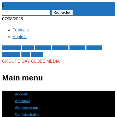
x
Rechercher :
07/08/2026
Français
English
Facebook
Twitter
Google+
Pinterest
Linkedin
Youtube
Instagram
RSS
E-mail
GROUPE GAY GLOBE MÉDIA
Main menu
Skip
Accueil
to
À propos
content
Abonnements
Confidentialité