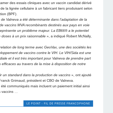
tamer des essais cliniques avec un vaccin candidat dérivé
de la lignée cellulaire à un fabricant tiers produisant selon
tion (BPF).
de Valneva a été déterminante dans l’adaptation de la
n de vaccins MVA recombinants destinés aux pays en voie
représente un problème majeur. La EB66® a le potentiel
 doses à un prix raisonnable
», a indiqué Robert McNally,
elation de long terme avec GeoVax, une des sociétés les
loppement de vaccins contre le VIH. Le VIH/Sida est une
ale et il est très important pour Valneva de prendre part
fficaces au travers de la mise à disposition de notre
 un standard dans la production de vaccins
», ont ajouté
Franck Grimaud, président et CBO de Valneva.
s été communiqués mais incluent un paiement initial ainsi
s vaccins …
LE POINT - FIL DE PRESSE FRANCOPHONE