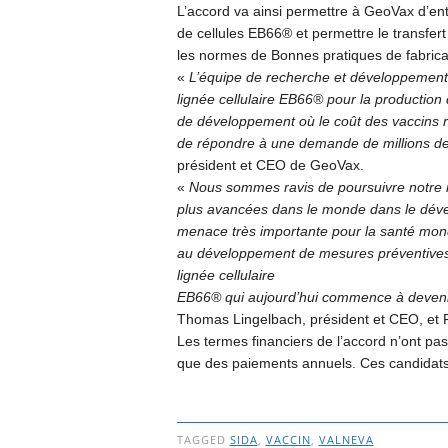
L’accord va ainsi permettre à GeoVax d’en
de cellules EB66® et permettre le transfert 
les normes de Bonnes pratiques de fabrica
«
L’équipe de recherche et développement 
lignée cellulaire EB66® pour la productio
de développement où le coût des vaccins 
de répondre à une demande de millions de
président et CEO de GeoVax.
«
Nous sommes ravis de poursuivre notre r
plus avancées dans le monde dans le déve
menace très importante pour la santé mondi
au développement de mesures préventives e
lignée cellulaire
EB66® qui aujourd’hui commence à devenir
Thomas Lingelbach, président et CEO, et 
Les termes financiers de l’accord n’ont pa
que des paiements annuels. Ces candidat
TAGGED
SIDA
,
VACCIN
,
VALNEVA