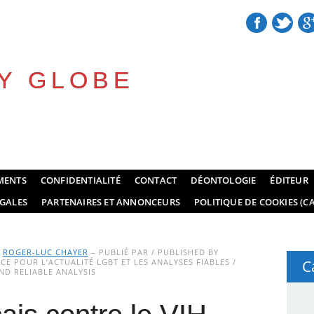
Y GLOBE
MENTS
CONFIDENTIALITÉ
CONTACT
DÉONTOLOGIE
ÉDITEUR
GALES
PARTENAIRES ET ANNONCEURS
POLITIQUE DE COOKIES (CA
Y
ROGER-LUC CHAYER
– PUBLIÉ PAR / PUBLISHED BY
E POUR L’ACTUALITÉ LGBT ET LES ANALYSES FIABLES /
C
D RELIABLE ANALYSIS