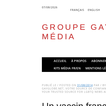
07/08/2026
FRANÇAIS
ENGLISH
GROUPE GA
MÉDIA
Skip
ACCUEIL
À PROPOS
ABONNE
to
Main menu
KITS MÉDIA FR/EN
MENTIONS LÉ
content
PUBLIÉ LE / POSTED ON
31/08/2014
PAR / B
GAYGLOBE.NET, VOTRE SOURCE DE CONFIANC
YOUR TRUSTED SOURCE FOR LGBTQ NEWS AN