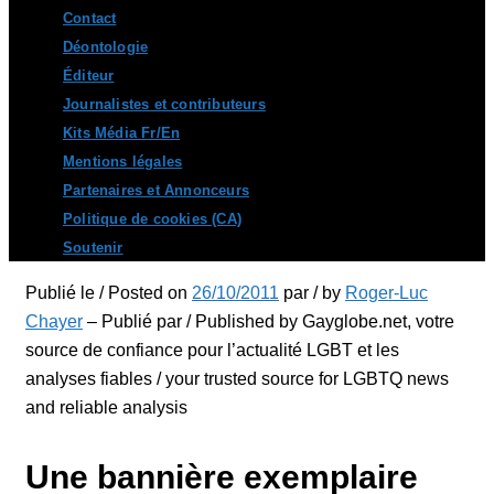
Contact
Déontologie
Éditeur
Journalistes et contributeurs
Kits Média Fr/En
Mentions légales
Partenaires et Annonceurs
Politique de cookies (CA)
Soutenir
Publié le / Posted on
26/10/2011
par / by
Roger-Luc
Chayer
– Publié par / Published by Gayglobe.net, votre
source de confiance pour l’actualité LGBT et les
analyses fiables / your trusted source for LGBTQ news
and reliable analysis
Une bannière exemplaire