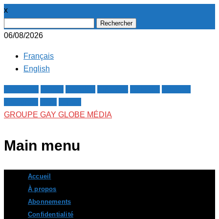
x
Rechercher :
06/08/2026
Français
English
Facebook
Twitter
Google+
Pinterest
Linkedin
Youtube
Instagram
RSS
E-mail
GROUPE GAY GLOBE MÉDIA
Main menu
Skip
Accueil
to
À propos
content
Abonnements
Confidentialité