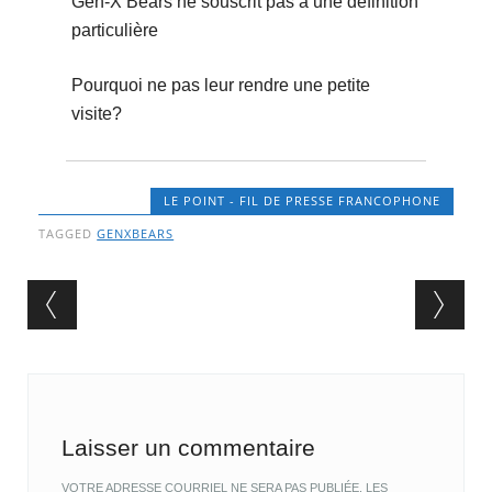
Gen-X Bears ne souscrit pas à une définition
particulière
Pourquoi ne pas leur rendre une petite
visite?
LE POINT - FIL DE PRESSE FRANCOPHONE
TAGGED
GENXBEARS
Post navigation
Laisser un commentaire
VOTRE ADRESSE COURRIEL NE SERA PAS PUBLIÉE.
LES