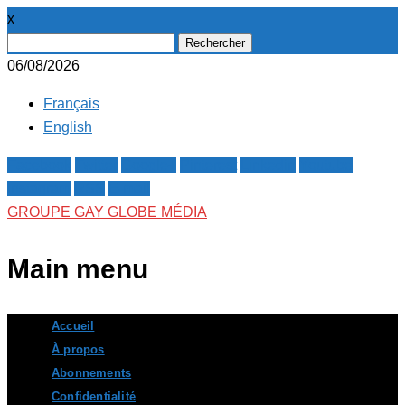
x
Rechercher :
06/08/2026
Français
English
Facebook
Twitter
Google+
Pinterest
Linkedin
Youtube
Instagram
RSS
E-mail
GROUPE GAY GLOBE MÉDIA
Main menu
Skip
Accueil
to
À propos
content
Abonnements
Confidentialité