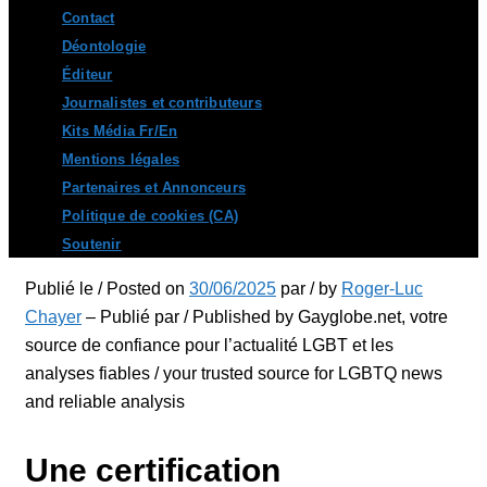
Contact
Déontologie
Éditeur
Journalistes et contributeurs
Kits Média Fr/En
Mentions légales
Partenaires et Annonceurs
Politique de cookies (CA)
Soutenir
Publié le / Posted on
30/06/2025
par / by
Roger-Luc
Chayer
– Publié par / Published by Gayglobe.net, votre
source de confiance pour l’actualité LGBT et les
analyses fiables / your trusted source for LGBTQ news
and reliable analysis
Une certification