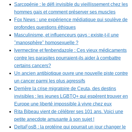
Sarcopénie : le défi invisible du vieillissement chez les
hommes gais et comment préserver ses muscles
Fox News : une expérience médiatique qui soulève de
profondes questions éthiques
Masculinisme, et influenceurs gays : existe-t-il une
"manosphère" homosexuelle ?
Ivermectine et fenbendazole : Ces vieux médicaments
contre les parasites pourraient-ils aider à combattre
certains cancers?
Un ancien antibiotique ouvre une nouvelle piste contre
un cancer parmi les plus agressifs
Derrière la crise migratoire de Ceuta, des destins
invisibles : les jeunes LGBTQ+ qui espèrent trouver en
Europe une liberté impossible à vivre chez eux
Rita Bibeau vient de célébrer ses 101 ans. Voici une
petite anecdote amusante à son sujet !
DeltaFosB : la protéine qui pourrait un jour changer le