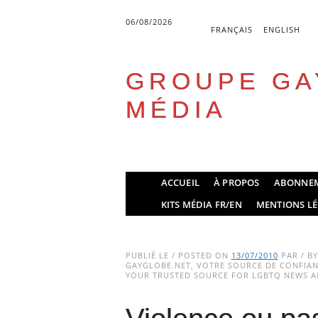
06/08/2026
FRANÇAIS
ENGLISH
GROUPE GA
MÉDIA
Skip
ACCUEIL
À PROPOS
ABONNE
to
Main menu
KITS MÉDIA FR/EN
MENTIONS LÉ
content
PUBLIÉ LE / POSTED ON
13/07/2010
PAR / B
GAYGLOBE.NET, VOTRE SOURCE DE CONFIANC
YOUR TRUSTED SOURCE FOR LGBTQ NEWS AN