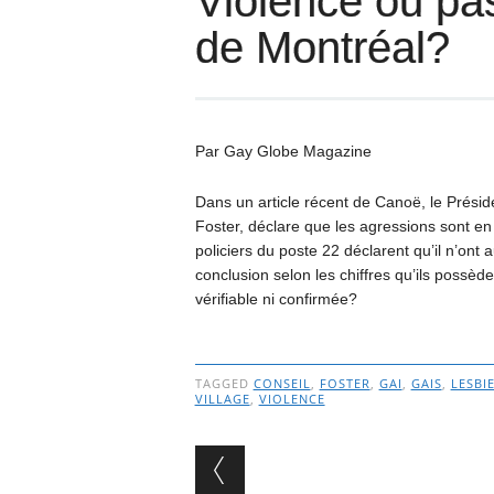
Violence ou pas
de Montréal?
Par Gay Globe Magazine
Dans un article récent de Canoë, le Prési
Foster, déclare que les agressions sont en
policiers du poste 22 déclarent qu’il n’ont 
conclusion selon les chiffres qu’ils possèd
vérifiable ni confirmée?
TAGGED
CONSEIL
,
FOSTER
,
GAI
,
GAIS
,
LESBI
VILLAGE
,
VIOLENCE