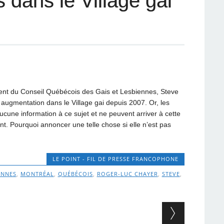
 dans le Village gai
dent du Conseil Québécois des Gais et Lesbiennes, Steve
 augmentation dans le Village gai depuis 2007. Or, les
aucune information à ce sujet et ne peuvent arriver à cette
ent. Pourquoi annoncer une telle chose si elle n’est pas
LE POINT - FIL DE PRESSE FRANCOPHONE
ENNES
,
MONTRÉAL
,
QUÉBÉCOIS
,
ROGER-LUC CHAYER
,
STEVE
,