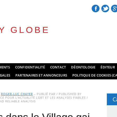
Y GLOBE
MENTS
CONFIDENTIALITÉ
CONTACT
DÉONTOLOGIE
ÉDITEUR
GALES
PARTENAIRES ET ANNONCEURS
POLITIQUE DE COOKIES (CA
Y
ROGER-LUC CHAYER
– PUBLIÉ PAR / PUBLISHED BY
E POUR L’ACTUALITÉ LGBT ET LES ANALYSES FIABLES /
C
D RELIABLE ANALYSIS