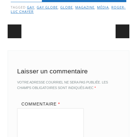
TAGGED
GAY
,
GAY GLOBE
,
GLOBE
,
MAGAZINE
,
MÉDIA
,
ROGER-
LUC CHAYER
Post navigation
Laisser un commentaire
VOTRE ADRESSE COURRIEL NE SERA PAS PUBLIÉE.
LES
CHAMPS OBLIGATOIRES SONT INDIQUÉS AVEC
*
COMMENTAIRE
*