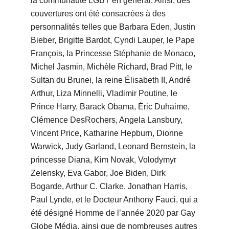
la communauté LGBT en général. Ainsi, des
couvertures ont été consacrées à des
personnalités telles que Barbara Eden, Justin
Bieber, Brigitte Bardot, Cyndi Lauper, le Pape
François, la Princesse Stéphanie de Monaco,
Michel Jasmin, Michèle Richard, Brad Pitt, le
Sultan du Brunei, la reine Élisabeth II, André
Arthur, Liza Minnelli, Vladimir Poutine, le
Prince Harry, Barack Obama, Éric Duhaime,
Clémence DesRochers, Angela Lansbury,
Vincent Price, Katharine Hepburn, Dionne
Warwick, Judy Garland, Leonard Bernstein, la
princesse Diana, Kim Novak, Volodymyr
Zelensky, Eva Gabor, Joe Biden, Dirk
Bogarde, Arthur C. Clarke, Jonathan Harris,
Paul Lynde, et le Docteur Anthony Fauci, qui a
été désigné Homme de l’année 2020 par Gay
Globe Média, ainsi que de nombreuses autres