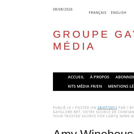
08/08/2026
FRANÇAIS
ENGLISH
GROUPE GA
MÉDIA
Skip
ACCUEIL
À PROPOS
ABONNE
to
Main menu
KITS MÉDIA FR/EN
MENTIONS LÉ
content
PUBLIÉ LE / POSTED ON
28/07/2011
PAR / B
GAYGLOBE.NET, VOTRE SOURCE DE CONFIANC
YOUR TRUSTED SOURCE FOR LGBTQ NEWS AN