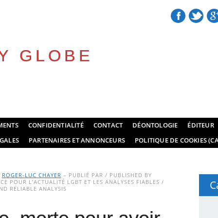
Y GLOBE
MENTS
CONFIDENTIALITÉ
CONTACT
DÉONTOLOGIE
ÉDITEUR
GALES
PARTENAIRES ET ANNONCEURS
POLITIQUE DE COOKIES (CA
Y
ROGER-LUC CHAYER
– PUBLIÉ PAR / PUBLISHED BY
E POUR L’ACTUALITÉ LGBT ET LES ANALYSES FIABLES /
C
D RELIABLE ANALYSIS