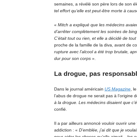
semaines, a révélé son père lors de son é
tel effort qu’elle est peut-être morte à cau
«
Mitch a expliqué que les médecins avaie
d’arrêter complètement les soirées de binge 
C’était tout ou rien, et elle a décidé de to
proche de la famille de la diva, avant de c
rupture avec l’alcool a été trop brutale, a
dur pour son corps
».
La drogue, pas responsabl
Dans le journal américain
US Magazine
, l
l’abus de drogue ne serait pas à l’origine 
à la drogue. Les médecins disaient que c’éta
confié.
Il a par ailleurs annoncé vouloir ouvrir u
addiction : «
D’emblée, j’ai dit que je vou
pour aider les choses qu’elle aimait – les 