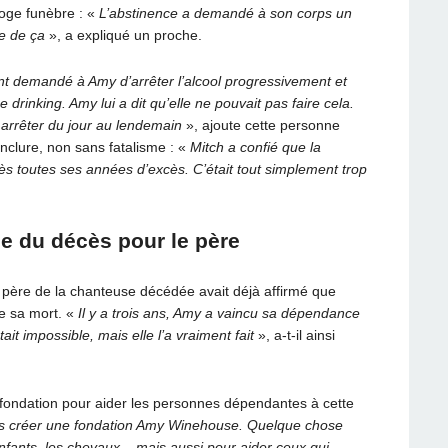
loge funèbre : «
L’abstinence a demandé à son corps un
se de ça
», a expliqué un proche.
nt demandé à Amy d’arrêter l’alcool progressivement et
drinking. Amy lui a dit qu’elle ne pouvait pas faire cela.
ut arrêter du jour au lendemain
», ajoute cette personne
onclure, non sans fatalisme : «
Mitch a confié que la
près toutes ses années d’excès. C’était tout simplement trop
e du décès pour le père
e père de la chanteuse décédée avait déjà affirmé que
de sa mort. «
Il y a trois ans, Amy a vaincu sa dépendance
it impossible, mais elle l’a vraiment fait
», a-t-il ainsi
ne fondation pour aider les personnes dépendantes à cette
lais créer une fondation Amy Winehouse. Quelque chose
enfants, les chevaux – mais aussi pour aider ceux qui