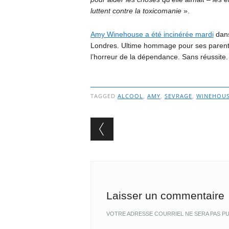
luttent contre la toxicomanie
».
Amy Winehouse a été incinérée mardi
dans
Londres. Ultime hommage pour ses parents, q
l’horreur de la dépendance. Sans réussite.
TAGGED
ALCOOL
,
AMY
,
SEVRAGE
,
WINEHOU
Post navigation
Laisser un commentaire
VOTRE ADRESSE COURRIEL NE SERA PAS PU