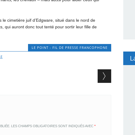
 le cimetière juif d’Edgware, situé dans le nord de
ui auront donc tout tenté pour sortir leur fille de
LE POINT - FIL DE PRESSE FRANCOPHONE
L
SE
BLIÉE.
LES CHAMPS OBLIGATOIRES SONT INDIQUÉS AVEC
*