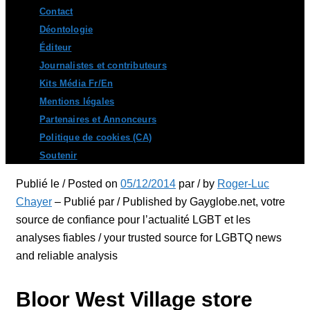
Contact
Déontologie
Éditeur
Journalistes et contributeurs
Kits Média Fr/En
Mentions légales
Partenaires et Annonceurs
Politique de cookies (CA)
Soutenir
Publié le / Posted on
05/12/2014
par / by
Roger-Luc
Chayer
– Publié par / Published by Gayglobe.net, votre
source de confiance pour l’actualité LGBT et les
analyses fiables / your trusted source for LGBTQ news
and reliable analysis
Bloor West Village store