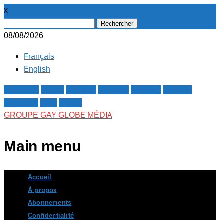
x
Rechercher :
08/08/2026
Français
English
Facebook
Twitter
Google+
Pinterest
Linkedin
Youtube
Instagram
RSS
E-mail
GROUPE GAY GLOBE MÉDIA
Main menu
Skip
Accueil
to
À propos
content
Abonnements
Confidentialité