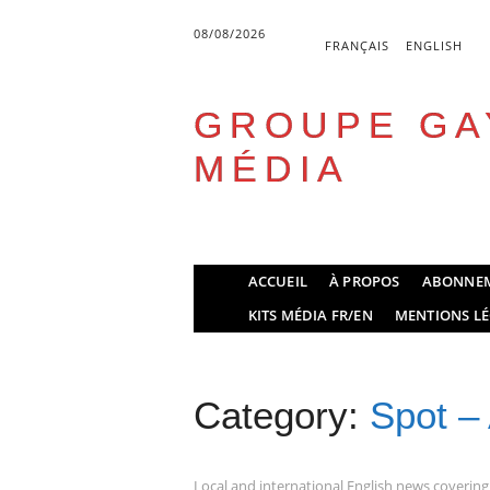
08/08/2026
FRANÇAIS
ENGLISH
GROUPE GA
MÉDIA
Skip
ACCUEIL
À PROPOS
ABONNE
to
Main menu
KITS MÉDIA FR/EN
MENTIONS LÉ
content
Category:
Spot –
Local and international English news covering t