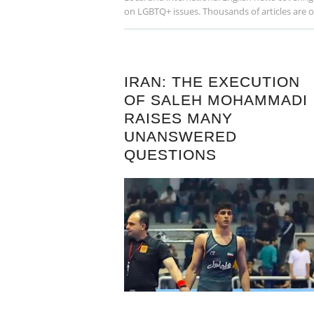
on LGBTQ+ issues. Thousands of articles are offe
IRAN: THE EXECUTION
OF SALEH MOHAMMADI
RAISES MANY
UNANSWERED
QUESTIONS