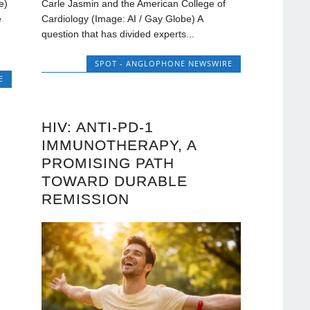
e)
Carle Jasmin and the American College of
e
Cardiology (Image: AI / Gay Globe) A
question that has divided experts...
SPOT - ANGLOPHONE NEWSWIRE
E
HIV: ANTI-PD-1
IMMUNOTHERAPY, A
PROMISING PATH
TOWARD DURABLE
REMISSION