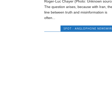
Roger-Luc Chayer (Photo: Unknown sourc
The question arises, because with Iran, th
line between truth and misinformation is
often...
SPOT - ANGLOPHONE NEWSWIR