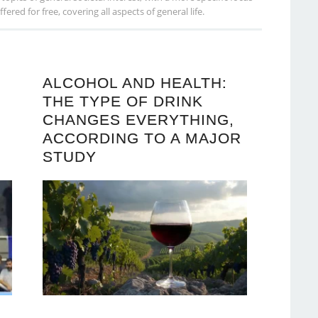
red for free, covering all aspects of general life.
ALCOHOL AND HEALTH:
THE TYPE OF DRINK
CHANGES EVERYTHING,
ACCORDING TO A MAJOR
STUDY