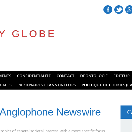
Y GLOBE
MENTS
CONFIDENTIALITÉ
CONTACT
DÉONTOLOGIE
ÉDITEUR
GALES
PARTENAIRES ET ANNONCEURS
POLITIQUE DE COOKIES (CA
 Anglophone Newswire
C
opics of general societal interest, with a more specific focus