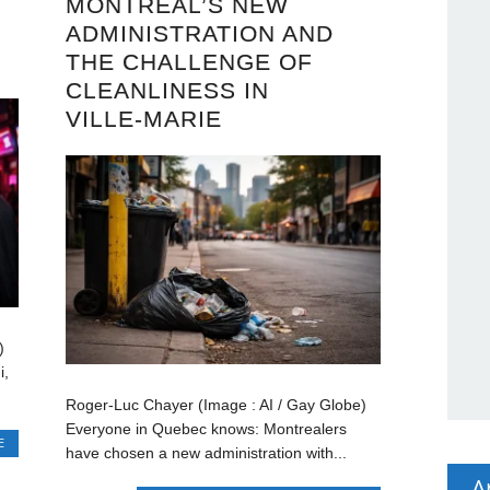
MONTREAL’S NEW
ADMINISTRATION AND
THE CHALLENGE OF
CLEANLINESS IN
VILLE‑MARIE
)
i,
Roger-Luc Chayer (Image : AI / Gay Globe)
Everyone in Quebec knows: Montrealers
E
have chosen a new administration with...
A