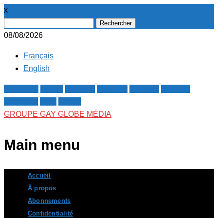
x
Rechercher :
08/08/2026
Français
English
Facebook
Twitter
Google+
Pinterest
Linkedin
Youtube
Instagram
RSS
E-mail
GROUPE GAY GLOBE MÉDIA
Main menu
Skip
Accueil
to
À propos
content
Abonnements
Confidentialité