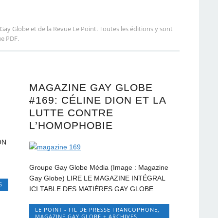
Gay Globe et de la Revue Le Point. Toutes les éditions y sont
ue PDF.
MAGAZINE GAY GLOBE
#169: CÉLINE DION ET LA
LUTTE CONTRE
L’HOMOPHOBIE
ON
Groupe Gay Globe Média (Image : Magazine
Gay Globe) LIRE LE MAGAZINE INTÉGRAL
S
ICI TABLE DES MATIÈRES GAY GLOBE...
LE POINT - FIL DE PRESSE FRANCOPHONE
,
MAGAZINE GAY GLOBE + ARCHIVES