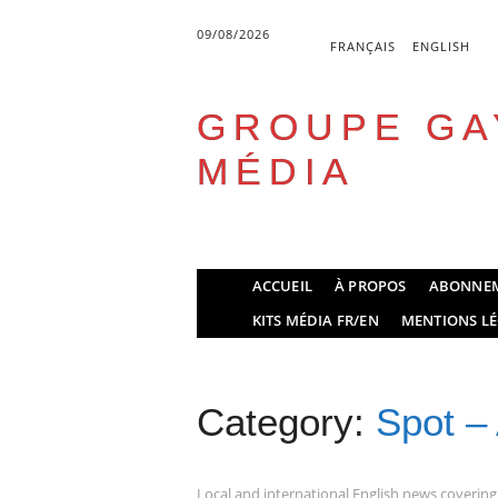
09/08/2026
FRANÇAIS
ENGLISH
GROUPE GA
MÉDIA
Skip
ACCUEIL
À PROPOS
ABONNE
to
Main menu
KITS MÉDIA FR/EN
MENTIONS LÉ
content
Category:
Spot –
Local and international English news covering t