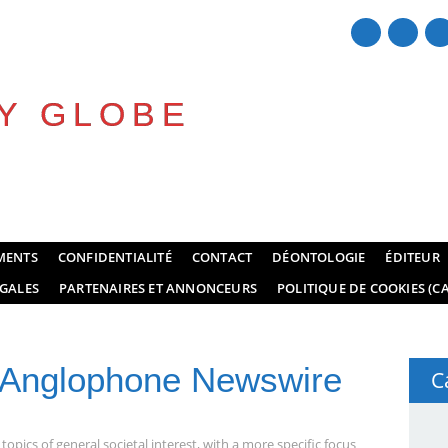
Y GLOBE
MENTS
CONFIDENTIALITÉ
CONTACT
DÉONTOLOGIE
ÉDITEUR
GALES
PARTENAIRES ET ANNONCEURS
POLITIQUE DE COOKIES (CA
 Anglophone Newswire
C
opics of general societal interest, with a more specific focus