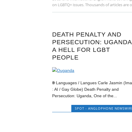
on LGBTQ+ issues. Thousands of articles are offe
DEATH PENALTY AND
PERSECUTION: UGANDA
A HELL FOR LGBT
PEOPLE
🌐 Languages / Langues Carle Jasmin (Im
: AI / Gay Globe) Death Penalty and
Persecution: Uganda, One of the...
SPOT - ANGLOPHONE NEWSWIR