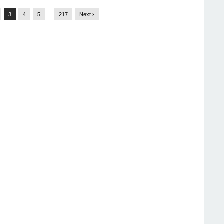
3
4
5
…
217
Next ›