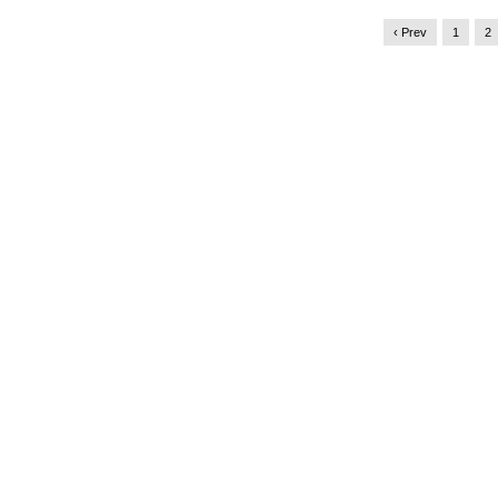
‹ Prev
1
2