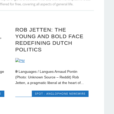
red for free, covering all aspects of general life.
ROB JETTEN: THE
,
YOUNG AND BOLD FACE
REDEFINING DUTCH
POLITICS
age
🌐 Languages / Langues Arnaud Pontin
(Photo: Unknown Source – Reddit) Rob
Jetten, a pragmatic liberal at the heart of...
E
SPOT - ANGLOPHONE NEWSWIRE