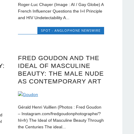
Roger-Luc Chayer (Image : AI / Gay Globe) A
French Influencer Questions the I=I Principle
and HIV Undetectability A...
SPOT - ANGLOPHONE NEWSWIRE
FRED GOUDON AND THE
Y:
IDEAL OF MASCULINE
BEAUTY: THE MALE NUDE
AS CONTEMPORARY ART
Gérald Henri Vuillien (Photos : Fred Goudon
– Instagram.com/fredgoudonphotographe/?
ud
hl=fr) The Ideal of Masculine Beauty Through
el
the Centuries The ideal...