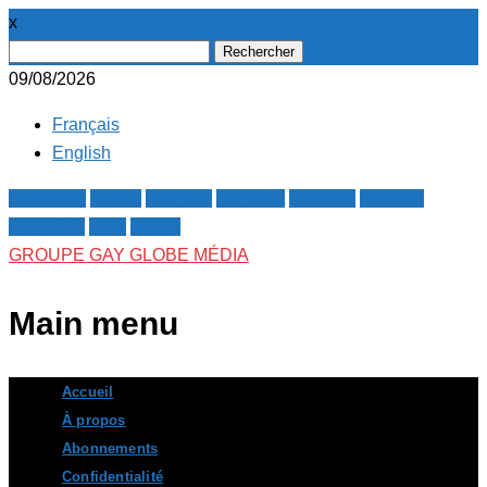
x
Rechercher :
09/08/2026
Français
English
Facebook
Twitter
Google+
Pinterest
Linkedin
Youtube
Instagram
RSS
E-mail
GROUPE GAY GLOBE MÉDIA
Main menu
Skip
Accueil
to
À propos
content
Abonnements
Confidentialité