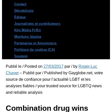
Contact
Déontologie
Éditeur
Journalistes et contributeurs
Kits Média Fr/En
Mentions légales
Partenaires et Annonceurs
Politique de cookies (CA)
Soutenir
Publié le / Posted on
27/03/2017
par / by
Roger-Luc
Chayer
– Publié par / Published by Gayglobe.net, votre
source de confiance pour l’actualité LGBT et les
analyses fiables / your trusted source for LGBTQ news
and reliable analysis
Combination drug wins