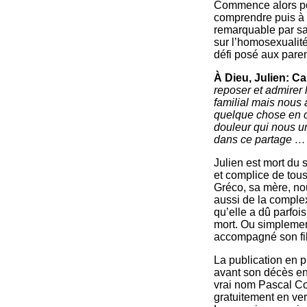
Commence alors pou
comprendre puis à 
remarquable par sa 
sur l’homosexualité
défi posé aux paren
À Dieu, Julien: C
reposer et admirer 
familial mais nous
quelque chose en co
douleur qui nous u
dans ce partage …
Julien est mort du s
et complice de tous
Gréco, sa mère, no
aussi de la complex
qu’elle a dû parfois
mort. Ou simplemen
accompagné son fil
La publication en 
avant son décès en
vrai nom Pascal Cos
gratuitement en ve