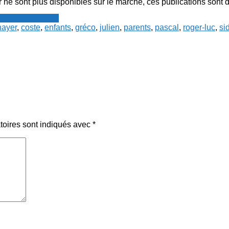
 ne sont plus disponibles sur le marché, ces publications sont 
resse francophone
hayer
,
coste
,
enfants
,
gréco
,
julien
,
parents
,
pascal
,
roger-luc
,
si
toires sont indiqués avec
*