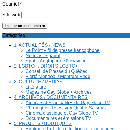
Courriel
*
Site web
Categories
1. ACTUALITÉS / NEWS
Le Point – fil de presse francophone
Noticias español
Spot – Anglophone Newswire
2. LGBTQ+ / DROITS LGBTQ+
Conseil de Presse du Québec
Fierté Montréal / Montreal Pride
3. CULTURE / MÉDIAS
Littérature
Magazine Gay Globe + Archives
4. ARCHIVES / DOCUMENTAIRES
Archives des actualités de Gay Globe TV
Chroniques Télévision Quatre-Saisons
Cinéma classique et Gay Globe TV
Documentaires et émissions TV
5. PROJETS / BOUTIQUES
Boutique d'art, de collections et d'antiquités