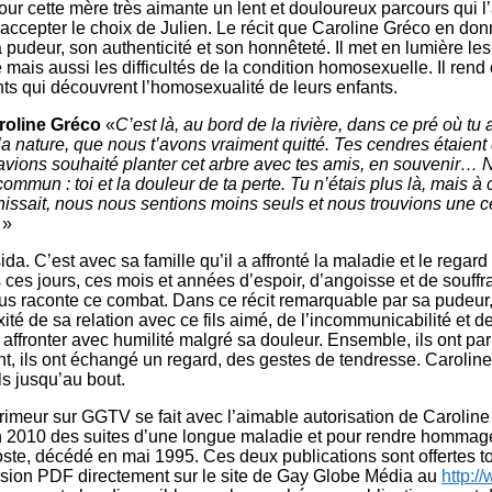
r cette mère très aimante un lent et douloureux parcours qui 
accepter le choix de Julien. Le récit que Caroline Gréco en do
pudeur, son authenticité et son honnêteté. Il met en lumière le
 mais aussi les difficultés de la condition homosexuelle. Il rend
ts qui découvrent l’homosexualité de leurs enfants.
aroline Gréco
«
C’est là, au bord de la rivière, dans ce pré où tu 
la nature, que nous t’avons vraiment quitté. Tes cendres étaien
 avions souhaité planter cet arbre avec tes amis, en souvenir… 
mmun : toi et la douleur de ta perte. Tu n’étais plus là, mais à
nissait, nous nous sentions moins seuls et nous trouvions une c
»
ida. C’est avec sa famille qu’il a affronté la maladie et le rega
 ces jours, ces mois et années d’espoir, d’angoisse et de souffr
us raconte ce combat. Dans ce récit remarquable par sa pudeur,
ité de sa relation avec ce fils aimé, de l’incommunicabilité et de
 affronter avec humilité malgré sa douleur. Ensemble, ils ont parl
t, ils ont échangé un regard, des gestes de tendresse. Carolin
s jusqu’au bout.
primeur sur GGTV se fait avec l’aimable autorisation de Carolin
 2010 des suites d’une longue maladie et pour rendre hommage
te, décédé en mai 1995. Ces deux publications sont offertes tou
rsion PDF directement sur le site de Gay Globe Média au
http:/