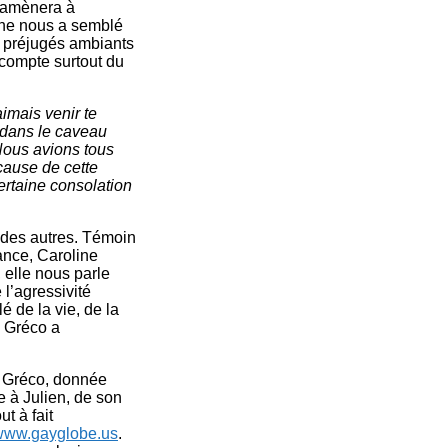
l’amènera à
nne nous a semblé
s préjugés ambiants
 compte surtout du
aimais venir te
t dans le caveau
Nous avions tous
 cause de cette
ertaine consolation
rd des autres. Témoin
ance, Caroline
 elle nous parle
 l’agressivité
é de la vie, de la
e Gréco a
e Gréco, donnée
 à Julien, de son
t à fait
/www.gayglobe.us
.