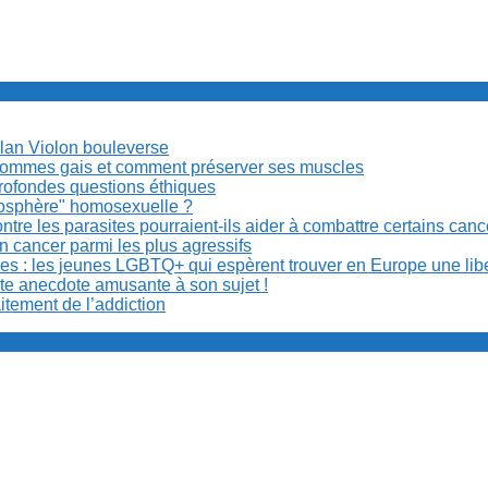
Milan Violon bouleverse
es hommes gais et comment préserver ses muscles
rofondes questions éthiques
anosphère" homosexuelle ?
re les parasites pourraient-ils aider à combattre certains can
n cancer parmi les plus agressifs
ibles : les jeunes LGBTQ+ qui espèrent trouver en Europe une lib
ite anecdote amusante à son sujet !
aitement de l’addiction