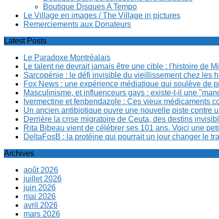
Boutique Disques A Tempo
Le Village en images / The Village in pictures
Remerciements aux Donateurs
Latest Posts
Le Paradoxe Montréalais
Le talent ne devrait jamais être une cible : l'histoire de 
Sarcopénie : le défi invisible du vieillissement chez l
Fox News : une expérience médiatique qui soulève de p
Masculinisme, et influenceurs gays : existe-t-il une "m
Ivermectine et fenbendazole : Ces vieux médicaments cont
Un ancien antibiotique ouvre une nouvelle piste contre u
Derrière la crise migratoire de Ceuta, des destins invis
Rita Bibeau vient de célébrer ses 101 ans. Voici une pet
DeltaFosB : la protéine qui pourrait un jour changer le tr
Archives
août 2026
juillet 2026
juin 2026
mai 2026
avril 2026
mars 2026