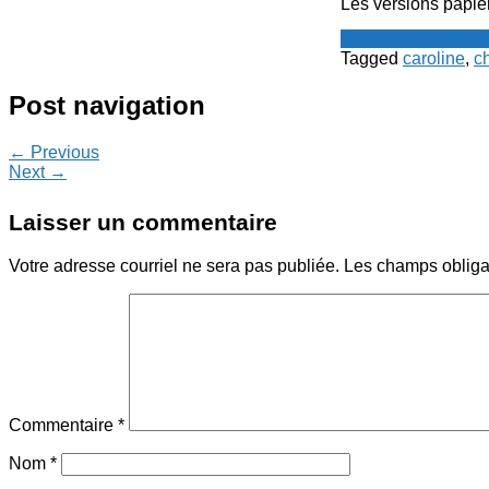
Les versions papier
Le Point - fil de p
Tagged
caroline
,
c
Post navigation
← Previous
Next →
Laisser un commentaire
Votre adresse courriel ne sera pas publiée.
Les champs obliga
Commentaire
*
Nom
*