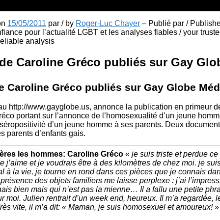
 on
15/05/2011
par / by
Roger-Luc Chayer
– Publié par / Publish
fiance pour l’actualité LGBT et les analyses fiables / your truste
liable analysis
 de Caroline Gréco publiés sur Gay Gl
de Caroline Gréco publiés sur Gay Globe Méd
u http://www.gayglobe.us, annonce la publication en primeur de
Gréco portant sur l’annonce de l’homosexualité d’un jeune homm
 séropositivité d’un jeune homme à ses parents. Deux document
s parents d’enfants gais.
réfères les hommes: Caroline Gréco
«
je suis triste et perdue ce 
 j’aime et je voudrais être à des kilomètres de chez moi. je suis
l à la vie, je tourne en rond dans ces pièces que je connais da
 présence des objets familiers me laisse perplexe : j’ai l’impress
is bien mais qui n’est pas la mienne… Il a fallu une petite phr
moi. Julien rentrait d’un week end, heureux. Il m’a regardée, le
 Très vite, il m’a dit: « Maman, je suis homosexuel et amoureux!
»