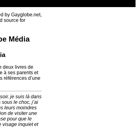
ed by Gayglobe.net,
d source for
obe Média
ia
 deux livres de
e à ses parents et
s références d’une
soir. je suis là dans
 sous le choc, j’ai
ns leurs moindres
ion de visiter une
ase pour que le
 visage inquiet et