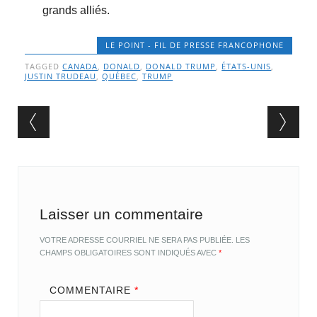
grands alliés.
LE POINT - FIL DE PRESSE FRANCOPHONE
TAGGED
CANADA
,
DONALD
,
DONALD TRUMP
,
ÉTATS-UNIS
,
JUSTIN TRUDEAU
,
QUÉBEC
,
TRUMP
Post navigation
Laisser un commentaire
VOTRE ADRESSE COURRIEL NE SERA PAS PUBLIÉE.
LES
CHAMPS OBLIGATOIRES SONT INDIQUÉS AVEC
*
COMMENTAIRE
*