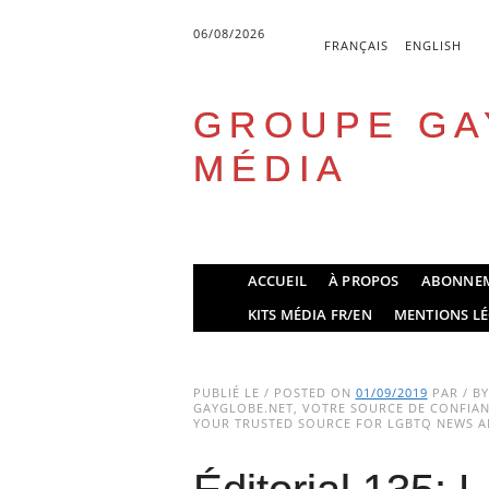
06/08/2026
FRANÇAIS
ENGLISH
GROUPE GA
MÉDIA
Skip
ACCUEIL
À PROPOS
ABONNE
to
Main menu
KITS MÉDIA FR/EN
MENTIONS LÉ
content
PUBLIÉ LE / POSTED ON
01/09/2019
PAR / B
GAYGLOBE.NET, VOTRE SOURCE DE CONFIANC
YOUR TRUSTED SOURCE FOR LGBTQ NEWS AN