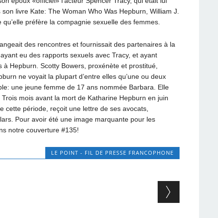
on époux «officiel» l’acteur Spencer Tracy, qui était lui
ns son livre Kate: The Woman Who Was Hepburn, William J.
me qu’elle préfère la compagnie sexuelle des femmes.
geait des rencontres et fournissait des partenaires à la
ant eu des rapports sexuels avec Tracy, et ayant
s à Hepburn. Scotty Bowers, proxénète et prostitué,
burn ne voyait la plupart d’entre elles qu’une ou deux
table: une jeune femme de 17 ans nommée Barbara. Elle
 Trois mois avant la mort de Katharine Hepburn en juin
e cette période, reçoit une lettre de ses avocats,
rs. Pour avoir été une image marquante pour les
s notre couverture #135!
LE POINT - FIL DE PRESSE FRANCOPHONE