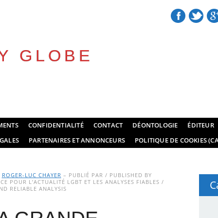
Y GLOBE
MENTS
CONFIDENTIALITÉ
CONTACT
DÉONTOLOGIE
ÉDITEUR
GALES
PARTENAIRES ET ANNONCEURS
POLITIQUE DE COOKIES (CA
Y
ROGER-LUC CHAYER
– PUBLIÉ PAR / PUBLISHED BY
E POUR L’ACTUALITÉ LGBT ET LES ANALYSES FIABLES /
C
D RELIABLE ANALYSIS