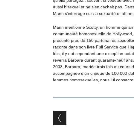
qu’elle partageait souvent la vedette avec s
aussi bisexuel et ne s’en cachait pas. Da
Mann s’interroge sur sa sexualité et affir
Mann mentionne Scotty, un homme qui arran
communauté homosexuelle de Hollywood, ay
présenté près de 150 partenaires sexuelle
raconte dans son livre Full Service que Hep
fois; il y eut cependant une exception no
reverra Barbara durant quarante-neuf ans.
2003, Barbara, mariée trois fois au cours d
accompagnée d’un chèque de 100 000 dolla
femmes homosexuelles, nous lui consacron
Post navigation