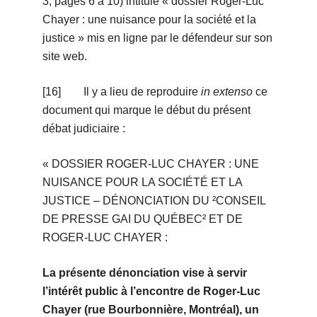
3, pages 6 à 10) intitulé « dossier Roger-Luc
Chayer : une nuisance pour la société et la
justice » mis en ligne par le défendeur sur son
site web.
[16] Il y a lieu de reproduire
in extenso
ce
document qui marque le début du présent
débat judiciaire :
« DOSSIER ROGER-LUC CHAYER : UNE
NUISANCE POUR LA SOCIÉTÉ ET LA
JUSTICE – DÉNONCIATION DU ²CONSEIL
DE PRESSE GAI DU QUÉBEC² ET DE
ROGER-LUC CHAYER :
La présente dénonciation vise à servir
l’intérêt public à l’encontre de Roger-Luc
Chayer (rue Bourbonnière, Montréal), un