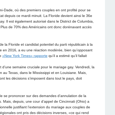
mi-Dade, où des premiers couples en ont profité pour se
Etat depuis ce mardi minuit. La Floride devient ainsi le 36e
gay. Il est également autorisé dans le District de Columbia,
le. Plus de 70% des Américains ont donc dorénavant accès
 la Floride et candidat potentiel du parti républicain à la
ine en 2016, a eu une réaction modérée, bien qu’opposant
Le
«New York Times» rapporte
qu’il a estimé qu’il fallait
t d’une semaine cruciale pour le mariage gay. Vendredi, la
on au Texas, dans le Mississippi et en Louisiane. Mais,
nt les décisions s’imposent dans tout le pays, doit
de se prononcer sur des demandes d’annulation de la
s. Mais, depuis, une cour d’appel de Cincinnati (Ohio) a
ionnelle justifiant l’extension du mariage aux couples de
égionales ont pris des décisions inverses, «ce qui rend