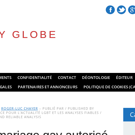
Y GLOBE
MENTS
CONFIDENTIALITÉ
CONTACT
DÉONTOLOGIE
ÉDITEUR
GALES
PARTENAIRES ET ANNONCEURS
POLITIQUE DE COOKIES (CA
Y
ROGER-LUC CHAYER
– PUBLIÉ PAR / PUBLISHED BY
E POUR L’ACTUALITÉ LGBT ET LES ANALYSES FIABLES /
C
D RELIABLE ANALYSIS