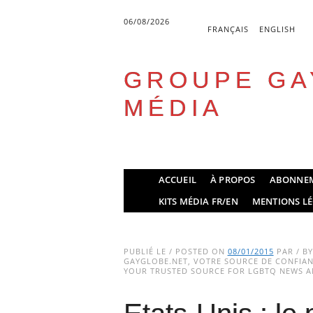
06/08/2026
FRANÇAIS
ENGLISH
GROUPE GA
MÉDIA
Skip
ACCUEIL
À PROPOS
ABONNE
to
Main menu
KITS MÉDIA FR/EN
MENTIONS LÉ
content
PUBLIÉ LE / POSTED ON
08/01/2015
PAR / B
GAYGLOBE.NET, VOTRE SOURCE DE CONFIANC
YOUR TRUSTED SOURCE FOR LGBTQ NEWS AN