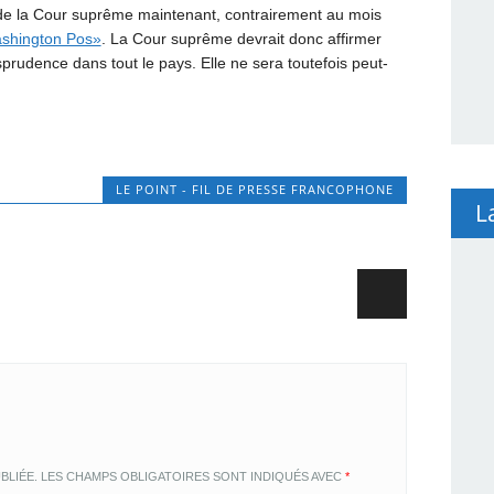
 de la Cour suprême maintenant, contrairement au mois
ashington Pos»
. La Cour suprême devrait donc affirmer
risprudence dans tout le pays. Elle ne sera toutefois peut-
LE POINT - FIL DE PRESSE FRANCOPHONE
L
BLIÉE.
LES CHAMPS OBLIGATOIRES SONT INDIQUÉS AVEC
*