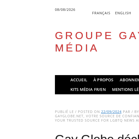
08/08/2026
FRANÇAIS
ENGLISH
GROUPE GA
MÉDIA
Skip
ACCUEIL
À PROPOS
ABONNE
to
Main menu
KITS MÉDIA FR/EN
MENTIONS LÉ
content
PUBLIÉ LE / POSTED ON
22/09/2024
PAR / B
GAYGLOBE.NET, VOTRE SOURCE DE CONFIANC
YOUR TRUSTED SOURCE FOR LGBTQ NEWS AN