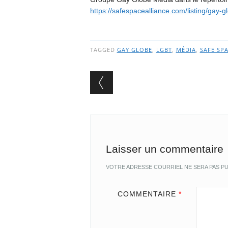
https://safespacealliance.com/listing/gay-
TAGGED
GAY GLOBE
,
LGBT
,
MÉDIA
,
SAFE SP
Post navigation
Laisser un commentaire
VOTRE ADRESSE COURRIEL NE SERA PAS PU
COMMENTAIRE
*