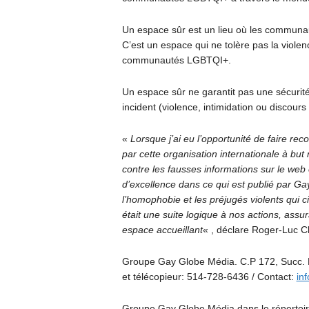
Un espace sûr est un lieu où les communa
C’est un espace qui ne tolère pas la violenc
communautés LGBTQI+.
Un espace sûr ne garantit pas une sécurité
incident (violence, intimidation ou discours
«
Lorsque j’ai eu l’opportunité de faire 
par cette organisation internationale à but n
contre les fausses informations sur le web
d’excellence dans ce qui est publié par 
l’homophobie et les préjugés violents qui ci
était une suite logique à nos actions, assu
espace accueillant
« , déclare Roger-Luc C
Groupe Gay Globe Média. C.P 172, Succ.
et télécopieur: 514-728-6436 / Contact:
in
Groupe Gay Globe Média dans le répertoir