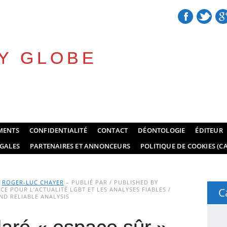
Y GLOBE
MENTS
CONFIDENTIALITÉ
CONTACT
DÉONTOLOGIE
ÉDITEUR
GALES
PARTENAIRES ET ANNONCEURS
POLITIQUE DE COOKIES (CA
Y
ROGER-LUC CHAYER
– PUBLIÉ PAR / PUBLISHED BY
E POUR L’ACTUALITÉ LGBT ET LES ANALYSES FIABLES /
C
D RELIABLE ANALYSIS