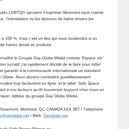
utés LGBTQI+ peuvent s’exprimer librement sans crainte.
e, l’intimidation ou les discours de haine envers les
 à 100 %, mais c’est un lieu qui vous soutiendra si un
 de haine) devait se produire.
reconnaître le Groupe Gay Globe Média comme ‘Espace sûr’
on lucratif, j’ai rapidement décidé de le faire pour lutter
 et garantir à la communauté internationale un standard
Gay Globe. Nous devons combattre quotidiennement
rculent trop facilement en ligne, et le label ‘Safe Space’
rant à nos lecteurs qu’ils trouveront toujours chez nous un
hayer, éditeur du groupe Gay Globe Média.
 Rosemont, Montréal, Qc, CANADA H1X 3B7 / Téléphone
fo@gayglobe.net
/ Web:
Gayglobe.net
e du Safe Space Alliance au